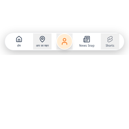
होम
आप का शहर
News Snap
Shorts
Follow us on
X
Download Mobile App