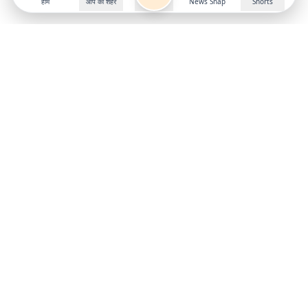
होम
आप का शहर
News Snap
Shorts
Follow us on
X
Download Mobile App
State
›
Jharkhand
›
Hindi News
Gumla News
Bihar News
Dumka News
Delhi News
Ranchi News
Odisha News
Bokaro News