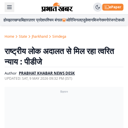
ePaper
होम
झारखण्ड
बिहार
उत्तर प्रदेश
पश्चिम बंगाल
ओरिजिनल
एजुकेशन
बिजनेस
मनोरंजन
टेक
ऑटो
Home
State
Jharkhand
Simdega
राष्ट्रीय लोक अदालत से मिल रहा त्वरित
न्याय : पीडीजे
Author
PRABHAT KHABAR NEWS DESK
UPDATED:
SAT, 9 MAY 2026 09:32 PM (IST)
विज्ञापन