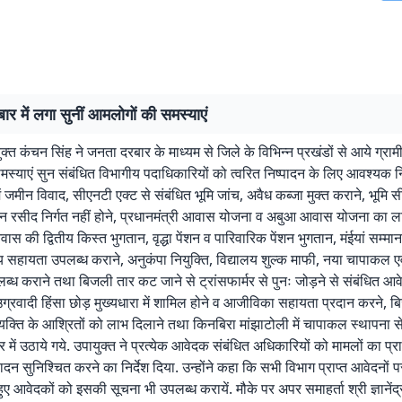
र में लगा सुनीं आमलोगों की समस्याएं
क्त कंचन सिंह ने जनता दरबार के माध्यम से जिले के विभिन्न प्रखंडों से आये ग्रा
स्याएं सुन संबंधित विभागीय पदाधिकारियों को त्वरित निष्पादन के लिए आवश्यक निर्
 जमीन विवाद, सीएनटी एक्ट से संबंधित भूमि जांच, अवैध कब्जा मुक्त कराने, भूमि स
रसीद निर्गत नहीं होने, प्रधानमंत्री आवास योजना व अबुआ आवास योजना का ला
वास की द्वितीय किस्त भुगतान, वृद्धा पेंशन व पारिवारिक पेंशन भुगतान, मंईयां सम्मा
थ्य सहायता उपलब्ध कराने, अनुकंपा नियुक्ति, विद्यालय शुल्क माफी, नया चापाकल एव
्ध कराने तथा बिजली तार कट जाने से ट्रांसफार्मर से पुनः जोड़ने से संबंधित आवेद
्रवादी हिंसा छोड़ मुख्यधारा में शामिल होने व आजीविका सहायता प्रदान करने, 
 व्यक्ति के आश्रितों को लाभ दिलाने तथा किनबिरा मांझाटोली में चापाकल स्थापना स
 में उठाये गये. उपायुक्त ने प्रत्येक आवेदक संबंधित अधिकारियों को मामलों का प्
दन सुनिश्चित करने का निर्देश दिया. उन्होंने कहा कि सभी विभाग प्राप्त आवेदनों प
हुए आवेदकों को इसकी सूचना भी उपलब्ध करायें. मौके पर अपर समाहर्ता श्री ज्ञानेंद्