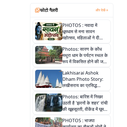
फोटो गैलरी
और देखें
PHOTOS : नवादा में
धूमधाम से मना सावन
महोत्सव, महिलाओं ने दी
सांस्कृतिक प्रस्तुतियां
Photos: सारण के कोंध
मथुरा धाम के पर्यटन स्थल के
रूप में विकसित होने की जगी
आस, 9 तस्वीरों में देखें पूरी
Lakhisarai Ashok
कहानी
Dham Photo Story:
लखीसराय का प्रसिद्ध
अशोक धाम—आस्था,
Photos: बारिश में निखर
श्रृंगार, अनुष्ठान और
उठती है 'झरनों के शहर' रांची
अलौकिक संध्या आरती के
की खूबसूरती, वीकेंड में घूम
विहंगम दृश्य
आएं ये 5 वादियां
PHOTOS : भाजपा
कार्यालय का सैकड़ों लोगों ने