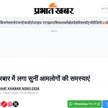
Searc
बिजनेस
मनोरंजन
टेक
ऑटो
लाइफ स्टाइल
राशिफल
धर्म
खेल
देश
विश्व
शॉर्ट्स
वीडियो
ओ
विज्ञापन
बार में लगा सुनीं आमलोगों की समस्याएं
BHAT KHABAR NEWS DESK
, 7 MAY 2026 10:18 PM (IST)