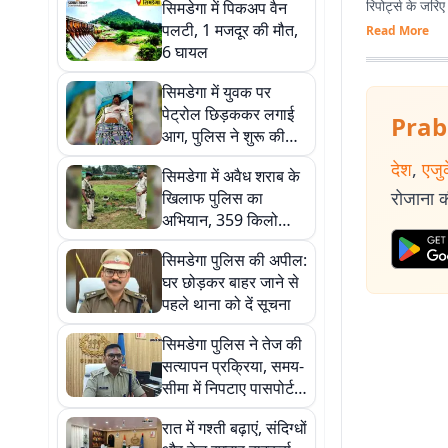
रिपोर्ट्स के जरि
सिमडेगा में पिकअप वैन
पलटी, 1 मजदूर की मौत,
Read More
6 घायल
सिमडेगा में युवक पर
पेट्रोल छिड़ककर लगाई
Prab
आग, पुलिस ने शुरू की
जांच
देश
,
एजु
सिमडेगा में अवैध शराब के
रोजाना की
खिलाफ पुलिस का
अभियान, 359 किलो
जावा महुआ व 35 लीटर
सिमडेगा पुलिस की अपील:
शराब नष्ट
घर छोड़कर बाहर जाने से
पहले थाना को दें सूचना
सिमडेगा पुलिस ने तेज की
सत्यापन प्रक्रिया, समय-
सीमा में निपटाए पासपोर्ट
और चरित्र प्रमाण-पत्र
रात में गश्ती बढ़ाएं, संदिग्धों