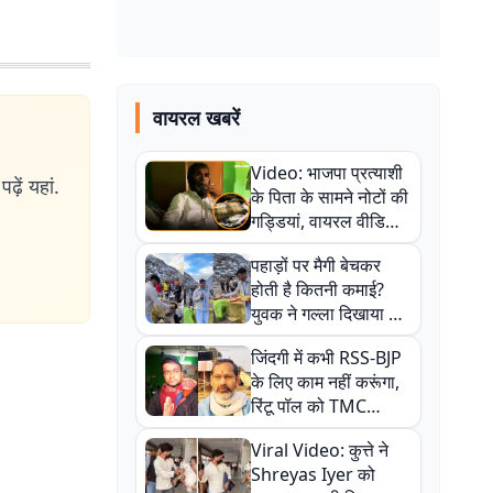
वायरल खबरें
Video: भाजपा प्रत्याशी
ढ़ें यहां.
के पिता के सामने नोटों की
गड्डियां, वायरल वीडियो
से राजनीति में उबाल,
पहाड़ों पर मैगी बेचकर
अजित महतो बोले- TMC
होती है कितनी कमाई?
की गंदी चाल
युवक ने गल्ला दिखाया तो
नौकरी वालों के खड़े हो गए
जिंदगी में कभी RSS-BJP
कान
के लिए काम नहीं करूंगा,
रिंटू पॉल को TMC
ऑफिस में ले जाकर पीटा,
Viral Video: कुत्ते ने
Video वायरल
Shreyas Iyer को