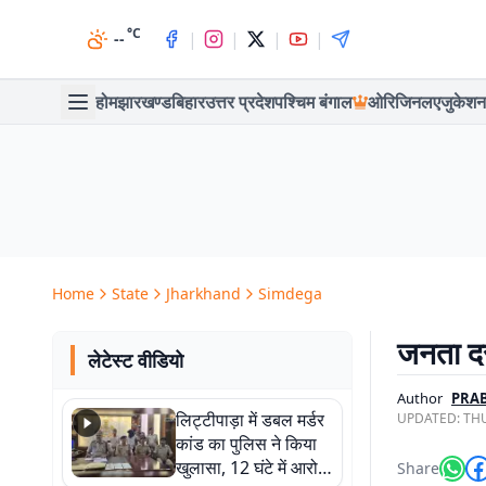
°C
|
|
|
|
--
होम
झारखण्ड
बिहार
उत्तर प्रदेश
पश्चिम बंगाल
ओरिजिनल
एजुकेशन
Home
State
Jharkhand
Simdega
जनता दर
लेटेस्ट वीडियो
Author
PRA
लिट्टीपाड़ा में डबल मर्डर
UPDATED:
THU
कांड का पुलिस ने किया
खुलासा, 12 घंटे में आरोपी
Share