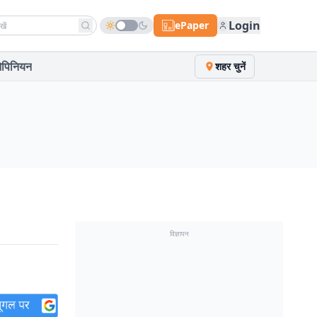
h news
Login
ePaper
पिनियन
शहर चुनें
विज्ञापन