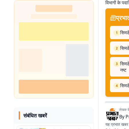
विभागों के पदा
प्रभा
सिमड
1
सिमडे
2
सिमड
3
नष्ट
सिमडे
4
लेखक के 
संबंधित खबरें
By
P
यह प्रभात खबर क