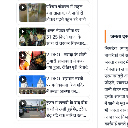
गिरफ्तार
पश्चिम चंपारण में स्कूल
बना तालाब, गंदे पानी से
होकर पढ़ने पहुंच रहे बच्चे
भारत-नेपाल सीमा पर
जनता दरबा
31.25 किलो गांजा के
साथ दो तस्कर गिरफ्तार,
सिमडेगा. उपायु
नेपाली नंबर की बाइक
VIDEO : नवादा के छोटी
नागरिकों की सम
जब्त
कुमारी हत्याकांड में कब-
जनता दरबार में
क्या हुआ, देखिए पूरी रिपोर्ट
ऑनलाइन लगान 
प्रधानमंत्री आ
VIDEO: श्रावण नवमी
जोड़ने, स्वास्
पर मनोकामना शिव मंदिर
पानी मोटर उपलब
में उमड़ा आस्था का
इसके अलावा उग
सैलाब, हर-हर महादेव के
इंजन में खराबी के बाद बीच
में आने से मृत
जयघोष से गूंजा परिसर
रास्ते में खड़ी हुई मेमू ट्रेन,
भी जनता दरबार
डेढ़ घंटे तक बाधित रहा
आधार पर निष्पा
आवागमन
कार्रवाई करते 