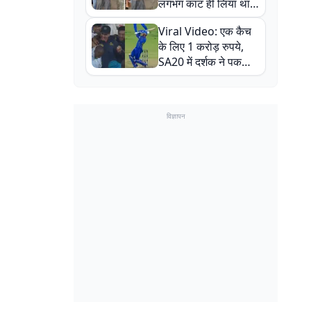
लगभग काट ही लिया था,
न्यूजीलैंड सीरीज से पहले
Viral Video: एक कैच
बाल-बाल बचे
के लिए 1 करोड़ रुपये,
SA20 में दर्शक ने पकड़ा
एक हाथ से गजब का कैच
विज्ञापन