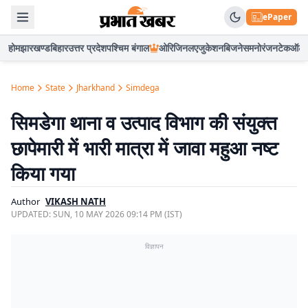
ePaper
होम
झारखण्ड
बिहार
उत्तर प्रदेश
पश्चिम बंगाल
ओरिजिनल
एजुकेशन
बिजनेस
मनोरंजन
टेक
ऑटो
Home
State
Jharkhand
Simdega
सिमडेगा थाना व उत्पाद विभाग की संयुक्त
छापेमारी में भारी मात्रा में जावा महुआ नष्ट
किया गया
Author
VIKASH NATH
UPDATED:
SUN, 10 MAY 2026 09:14 PM (IST)
विज्ञापन