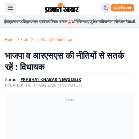
ePaper
होम
झारखण्ड
बिहार
उत्तर प्रदेश
पश्चिम बंगाल
ओरिजिनल
एजुकेशन
बिजनेस
मनोरंजन
टेक
ऑटो
Home
State
Jharkhand
Simdega
भाजपा व आरएसएस की नीतियों से सतर्क
रहें : विधायक
Author
PRABHAT KHABAR NEWS DESK
UPDATED:
THU, 14 MAY 2026 11:05 PM (IST)
विज्ञापन