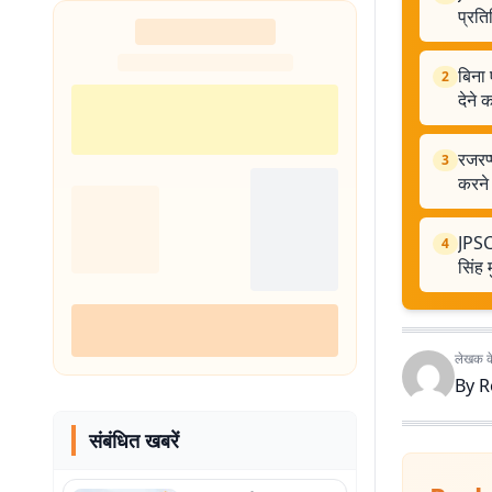
प्रत
बिना
2
देने 
रजरप्
3
करने
JPSC 
4
सिंह 
लेखक के 
By
R
संबंधित खबरें