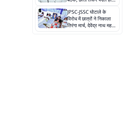
सत्ता पक्ष की मीटिंग में पहुंचे
JPSC-JSSC घोटाले के
सीएम, देखें तस्वीरें
विरोध में छात्रों ने निकाला
तिरंगा मार्च, देवेंद्र नाथ महतो
ने किया जल ग्रहण, देखें
तस्वीरें