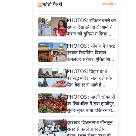
फोटो गैलरी
और देखें
PHOTOS: डॉक्टर बनने का
सपना देख रही साक्षी शर्मा ने
फैशन की दुनिया में किया
कमाल,जानिए बेगूसराय की
PHOTOS : सीवान में स्वत:
बेटी ने कैसे दी अपने सपनों
प्रकट शिवलिंग, विशाल
को उड़ान
कमलदह सरोवर, ऐतिहासिक
महेंद्रनाथ मंदिर और घंटाघर
PHOTOS: बिहार के 4
की कहानी, तस्वीरों में देखिए
प्रसिद्ध मंदिर, जहां दर्शन के
लिए देशभर से आते हैं
श्रद्धालु, जानिए इनकी
PHOTOS : पहली सोमवारी
खासियत
पर शिवभक्ति में डूबा हाजीपुर,
सुबह-सुबह बाबा हरिहरनाथ
मंदिर पहुंचे तेजस्वी, 10
झारखंड विधानसभा मॉनसून
तस्वीरों में देखें नजारा
सत्र से पहले सर्वदलीय
बैठक, छाता लेकर पैदल ही