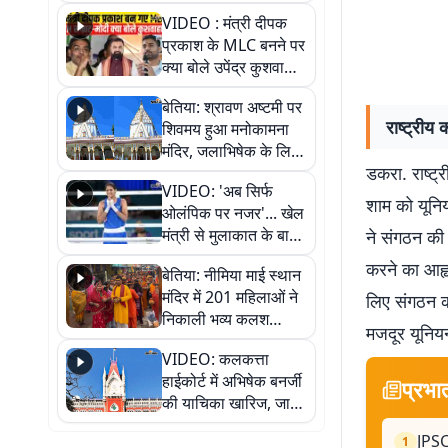
स्थायी समाधान की मांग
VIDEO : मंत्री दीपक
प्रकाश के MLC बनने पर
क्या बोले उपेंद्र कुशवाहा,
सुनिए
बेतिया: श्रावण अष्टमी पर
राष्ट्रीय
शिवमय हुआ मनोकामना
मंदिर, जलाभिषेक के लिए
डकरा. राष्ट्
लगी लंबी कतारें
VIDEO: 'अब सिर्फ
शाम को यूनिय
ओलंपिक पर नजर'... खेल
मंत्री से मुलाकात के बाद
ने संगठन की 
जैसमीन लंबोरिया का बड़ा
करने का आह्व
बेतिया: नीमिया माई स्थान
बयान
मंदिर में 201 महिलाओं ने
लिए संगठन 
निकाली भव्य कलश
मजदूर यूनिय
शोभायात्रा, शिवलिंग
VIDEO: कलकत्ता
प्राण-प्रतिष्ठा महोत्सव
हाईकोर्ट में अभिषेक बनर्जी
शुरू
प्रभा
की याचिका खारिज, जानें
क्या है पूरा मामला
JPSC
1