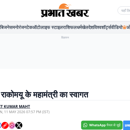
Searc
बिजनेस
मनोरंजन
टेक
ऑटो
लाइफ स्टाइल
राशिफल
धर्म
खेल
देश
विश्व
शॉर्ट्स
वीडियो
ओ
विज्ञापन
 राकोमयू के महामंत्री का स्वागत
IT KUMAR MAHT
, 11 MAY 2026 07:57 PM (IST)