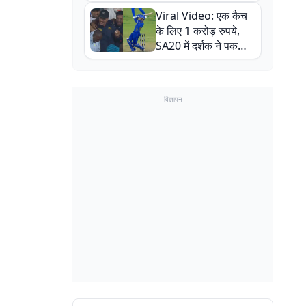
न्यूजीलैंड सीरीज से पहले
Viral Video: एक कैच
बाल-बाल बचे
के लिए 1 करोड़ रुपये,
SA20 में दर्शक ने पकड़ा
एक हाथ से गजब का कैच
विज्ञापन