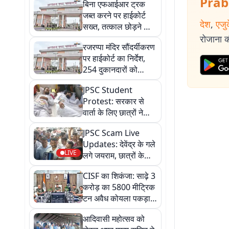
Prab
बिना एफआईआर ट्रक
जब्त करने पर हाईकोर्ट
देश
,
एजु
सख्त, तत्काल छोड़ने और
50 हजार रुपये मुआवजा
रोजाना की
रजरप्पा मंदिर सौंदर्यीकरण
देने का आदेश
पर हाईकोर्ट का निर्देश,
254 दुकानदारों को
तत्काल दुकान आवंटित
JPSC Student
करने को कहा
Protest: सरकार से
वार्ता के लिए छात्रों ने
बनाई 11 सदस्यीय
JPSC Scam Live
प्रतिनिधिमंडल की टीम,
Updates: देवेंद्र के गले
सार्वजनिक बातचीत पर
LIVE
लगे जयराम, छात्रों के
अड़े
समर्थन में पहुंचे जयपाल
CISF का शिकंजा: साढ़े 3
सिंह मुंडा स्टेडियम
करोड़ का 5800 मीट्रिक
टन अवैध कोयला पकड़ा,
103 साइट हुए बंद
आदिवासी महोत्सव को