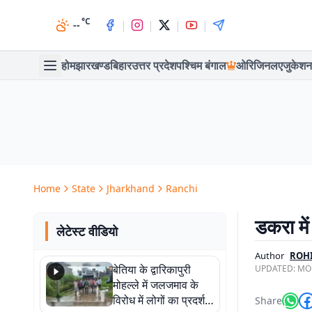
°C
|
|
|
|
--
होम
झारखण्ड
बिहार
उत्तर प्रदेश
पश्चिम बंगाल
ओरिजिनल
एजुकेशन
Home
State
Jharkhand
Ranchi
डकरा में
लेटेस्ट वीडियो
Author
ROH
बेतिया के द्वारिकापुरी
UPDATED:
MON
मोहल्ले में जलजमाव के
विरोध में लोगों का प्रदर्शन,
Share