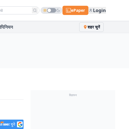
h news
Login
ePaper
पिनियन
शहर चुनें
विज्ञापन