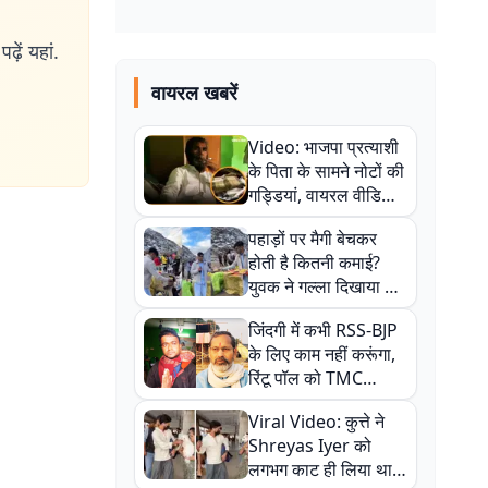
ढ़ें यहां.
वायरल खबरें
Video: भाजपा प्रत्याशी
के पिता के सामने नोटों की
गड्डियां, वायरल वीडियो
से राजनीति में उबाल,
पहाड़ों पर मैगी बेचकर
अजित महतो बोले- TMC
होती है कितनी कमाई?
की गंदी चाल
युवक ने गल्ला दिखाया तो
नौकरी वालों के खड़े हो गए
जिंदगी में कभी RSS-BJP
कान
के लिए काम नहीं करूंगा,
रिंटू पॉल को TMC
ऑफिस में ले जाकर पीटा,
Viral Video: कुत्ते ने
Video वायरल
Shreyas Iyer को
लगभग काट ही लिया था,