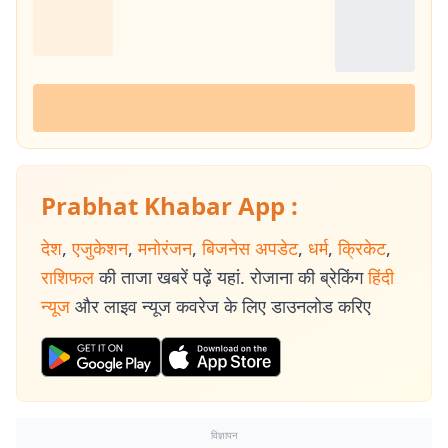
Prabhat Khabar App :
देश
,
एजुकेशन
,
मनोरंजन
,
बिजनेस अपडेट
,
धर्म
,
क्रिकेट
,
राशिफल
की ताजा खबरें पढ़ें यहां. रोजाना की ब्रेकिंग
हिंदी
न्यूज
और लाइव न्यूज कवरेज के लिए डाउनलोड करिए
विज्ञापन