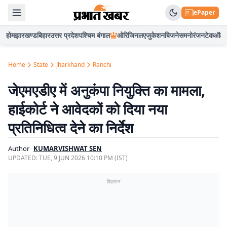
ePaper
होम
झारखण्ड
बिहार
उत्तर प्रदेश
पश्चिम बंगाल
ओरिजिनल
एजुकेशन
बिजनेस
मनोरंजन
टेक
ऑटो
Home
State
Jharkhand
Ranchi
जेएमएडीए में अनुकंपा नियुक्ति का मामला,
हाईकोर्ट ने आवेदकों को दिया नया
प्रतिनिधित्व देने का निर्देश
Author
KUMARVISHWAT SEN
UPDATED:
TUE, 9 JUN 2026 10:10 PM (IST)
विज्ञापन