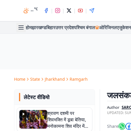
°C
|
|
|
|
--
होम
झारखण्ड
बिहार
उत्तर प्रदेश
पश्चिम बंगाल
ओरिजिनल
एजुकेशन
Home
State
Jharkhand
Ramgarh
जलसंकट
लेटेस्ट वीडियो
Author
SARO
श्रावण दशमी पर
UPDATED:
SUN
शिवभक्ति में डूबा बेतिया,
मनोकामना शिव मंदिर में
Share