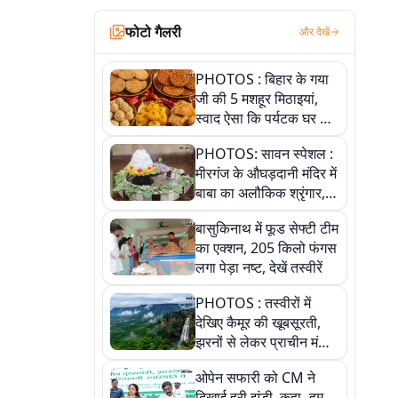
फोटो गैलरी
और देखें
PHOTOS : बिहार के गया
जी की 5 मशहूर मिठाइयां,
स्वाद ऐसा कि पर्यटक घर ले
जाना नहीं भूलते, तस्वीरों में
PHOTOS: सावन स्पेशल :
देखें
मीरगंज के औघड़दानी मंदिर में
बाबा का अलौकिक श्रृंगार,
तस्वीरों में देखें महादेव के कई
बासुकिनाथ में फूड सेफ्टी टीम
मनमोहक स्वरूप
का एक्शन, 205 किलो फंगस
लगा पेड़ा नष्ट, देखें तस्वीरें
PHOTOS : तस्वीरों में
देखिए कैमूर की खूबसूरती,
झरनों से लेकर प्राचीन मंदिरों
तक प्रकृति और आस्था का
ओपेन सफारी को CM ने
अद्भुत संगम
दिखाई हरी झंडी, कहा- हम