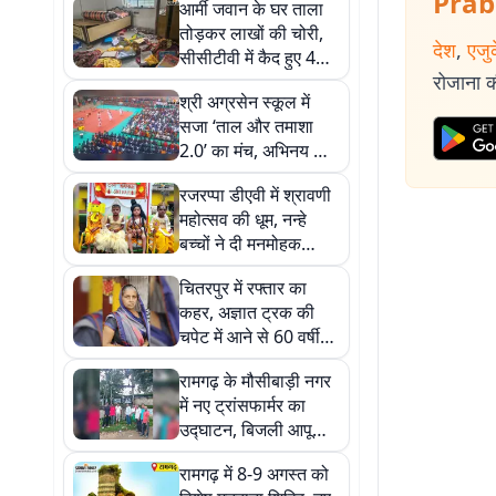
Prab
आर्मी जवान के घर ताला
तोड़कर लाखों की चोरी,
देश
,
एजु
सीसीटीवी में कैद हुए 4
रोजाना की
नकाबपोश
श्री अग्रसेन स्कूल में
सजा ‘ताल और तमाशा
2.0’ का मंच, अभिनय और
सिनेमा से रूबरू हुए
रजरप्पा डीएवी में श्रावणी
विद्यार्थी
महोत्सव की धूम, नन्हे
बच्चों ने दी मनमोहक
सांस्कृतिक प्रस्तुतियां
चितरपुर में रफ्तार का
कहर, अज्ञात ट्रक की
चपेट में आने से 60 वर्षीय
महिला की मौत
रामगढ़ के मौसीबाड़ी नगर
में नए ट्रांसफार्मर का
उद्घाटन, बिजली आपूर्ति
हुई बहाल
रामगढ़ में 8-9 अगस्त को