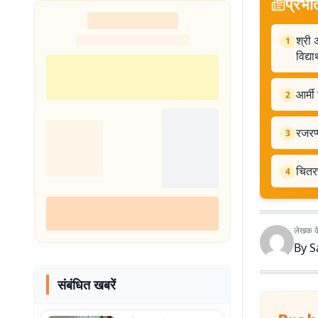
प्रभा
श्री 
1
विद्यार
आर्मी
2
रजरप्
3
चितरप
4
लेखक के 
By
S
संबंधित खबरें