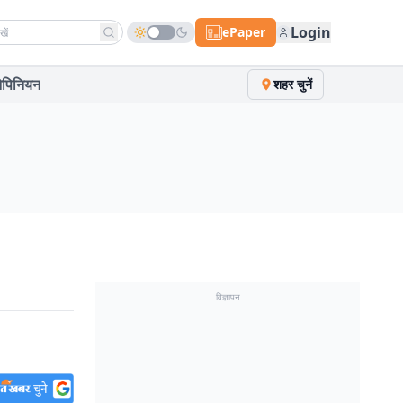
h news
Login
ePaper
पिनियन
शहर चुनें
विज्ञापन