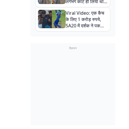
लगभग काट ही लिया था,
न्यूजीलैंड सीरीज से पहले
Viral Video: एक कैच
बाल-बाल बचे
के लिए 1 करोड़ रुपये,
SA20 में दर्शक ने पकड़ा
एक हाथ से गजब का कैच
विज्ञापन