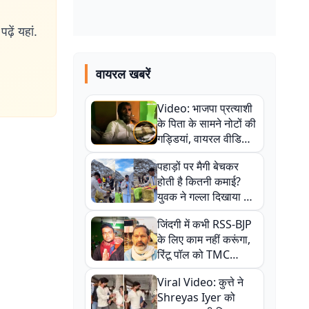
ढ़ें यहां.
वायरल खबरें
Video: भाजपा प्रत्याशी
के पिता के सामने नोटों की
गड्डियां, वायरल वीडियो
से राजनीति में उबाल,
पहाड़ों पर मैगी बेचकर
अजित महतो बोले- TMC
होती है कितनी कमाई?
की गंदी चाल
युवक ने गल्ला दिखाया तो
नौकरी वालों के खड़े हो गए
जिंदगी में कभी RSS-BJP
कान
के लिए काम नहीं करूंगा,
रिंटू पॉल को TMC
ऑफिस में ले जाकर पीटा,
Viral Video: कुत्ते ने
Video वायरल
Shreyas Iyer को