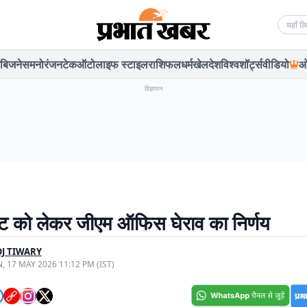
Searc
बिजनेस
मनोरंजन
टेक
ऑटो
लाइफ स्टाइल
राशिफल
धर्म
खेल
देश
विश्व
शॉर्ट्स
वीडियो
ओ
विज्ञापन
 को लेकर जीएम ऑफिस घेराव का निर्णय
J TIWARY
, 17 MAY 2026 11:12 PM (IST)