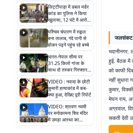
हुआ भव्य श्रृंगार
लिट्टीपाड़ा में डबल मर्डर
कांड का पुलिस ने किया
खुलासा, 12 घंटे में आरोपी
गिरफ्तार
पश्चिम चंपारण में स्कूल
जलसंकट क
बना तालाब, गंदे पानी से
होकर पढ़ने पहुंच रहे बच्चे
भदानीनगर. लपं
भारत-नेपाल सीमा पर
हुई. बैठक में
31.25 किलो गांजा के
साथ दो तस्कर गिरफ्तार,
को काफी दिक्
नेपाली नंबर की बाइक
नहीं सुधारा
VIDEO : नवादा के छोटी
जब्त
कुमारी हत्याकांड में कब-
कुमार, विक्
क्या हुआ, देखिए पूरी रिपोर्ट
मेघन राय, अर
VIDEO: श्रावण नवमी
अग्रवाल, विश
पर मनोकामना शिव मंदिर
सकती देवी उ
में उमड़ा आस्था का
सैलाब, हर-हर महादेव के
जयघोष से गूंजा परिसर