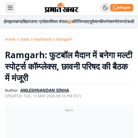
ePaper
होम
झारखण्ड
बिहार
उत्तर प्रदेश
पश्चिम बंगाल
ओरिजिनल
एजुकेशन
बिजनेस
मनोरंजन
टेक
ऑटो
Home
State
Jharkhand
Ramgarh
Ramgarh: फुटबॉल मैदान में बनेगा मल्टी
स्पोर्ट्स कॉम्प्लेक्स, छावनी परिषद की बैठक
में मंजूरी
Author
AMLESHNANDAN SINHA
UPDATED:
TUE, 12 MAY 2026 09:16 PM (IST)
विज्ञापन