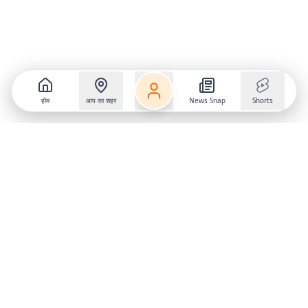
होम
आप का शहर
News Snap
Shorts
Follow us on
X
Download Mobile App