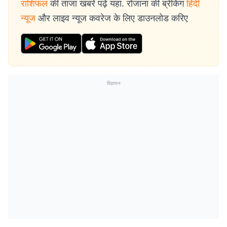
राशिफल
की ताजा खबरें पढ़ें यहां. रोजाना की ब्रेकिंग
हिंदी
न्यूज
और लाइव न्यूज कवरेज के लिए डाउनलोड करिए
विज्ञापन