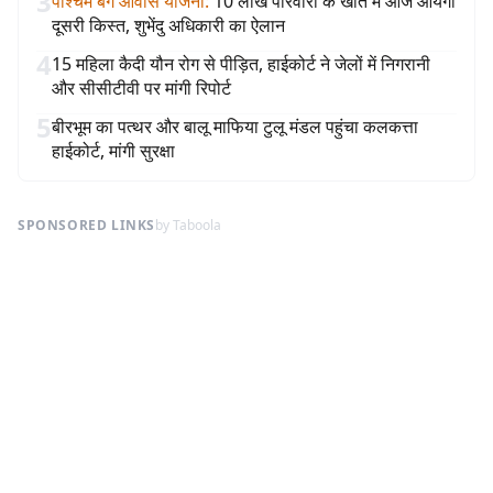
3
पश्चिम बंग आवास योजना
:
10 लाख परिवारों के खाते में आज आयेगी
दूसरी किस्त, शुभेंदु अधिकारी का ऐलान
4
15 महिला कैदी यौन रोग से पीड़ित, हाईकोर्ट ने जेलों में निगरानी
और सीसीटीवी पर मांगी रिपोर्ट
5
बीरभूम का पत्थर और बालू माफिया टुलू मंडल पहुंचा कलकत्ता
हाईकोर्ट, मांगी सुरक्षा
SPONSORED LINKS
by Taboola