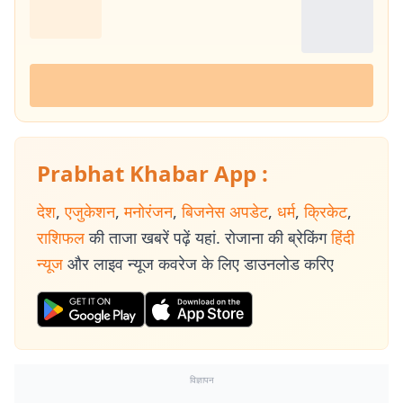
Prabhat Khabar App :
देश
,
एजुकेशन
,
मनोरंजन
,
बिजनेस अपडेट
,
धर्म
,
क्रिकेट
,
राशिफल
की ताजा खबरें पढ़ें यहां. रोजाना की ब्रेकिंग
हिंदी
न्यूज
और लाइव न्यूज कवरेज के लिए डाउनलोड करिए
विज्ञापन