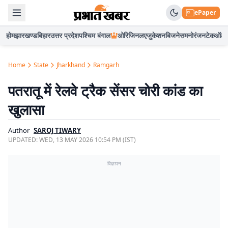
ePaper
होम
झारखण्ड
बिहार
उत्तर प्रदेश
पश्चिम बंगाल
ओरिजिनल
एजुकेशन
बिजनेस
मनोरंजन
टेक
ऑटो
Home
State
Jharkhand
Ramgarh
पतरातू में रेलवे ट्रैक सेंसर चोरी कांड का
खुलासा
Author
SAROJ TIWARY
UPDATED:
WED, 13 MAY 2026 10:54 PM (IST)
विज्ञापन