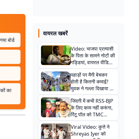
वायरल खबरें
या बोर्ड
Video: भाजपा प्रत्याशी
के पिता के सामने नोटों की
गड्डियां, वायरल वीडियो
से राजनीति में उबाल,
पहाड़ों पर मैगी बेचकर
अजित महतो बोले- TMC
होती है कितनी कमाई?
की गंदी चाल
युवक ने गल्ला दिखाया तो
तकों का
नौकरी वालों के खड़े हो गए
जिंदगी में कभी RSS-BJP
कान
के लिए काम नहीं करूंगा,
रिंटू पॉल को TMC
ऑफिस में ले जाकर पीटा,
Viral Video: कुत्ते ने
Video वायरल
Shreyas Iyer को