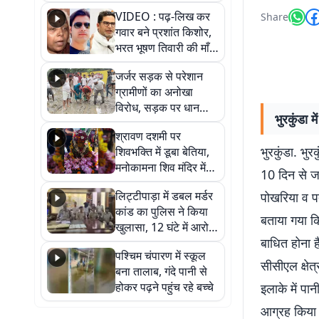
आखिर कब आएगी बहाली?
VIDEO : पढ़-लिख कर
Share
देखें वीडियो
गवार बने प्रशांत किशोर,
भरत भूषण तिवारी की माँ ने
कहा नहीं थी उम्मीद, बेटा
जर्जर सड़क से परेशान
था तो किसी को बोलने की
ग्रामीणों का अनोखा
नहीं थी हिम्मत
विरोध, सड़क पर धान
भुरकुंडा 
रोपकर और खाद डालकर
श्रावण दशमी पर
जताया आक्रोश
भुरकुंडा. भु
शिवभक्ति में डूबा बेतिया,
मनोकामना शिव मंदिर में
10 दिन से जला
हुआ भव्य श्रृंगार
लिट्टीपाड़ा में डबल मर्डर
पोखरिया व पत
कांड का पुलिस ने किया
बताया गया क
खुलासा, 12 घंटे में आरोपी
बाधित होना है
गिरफ्तार
पश्चिम चंपारण में स्कूल
सीसीएल क्षेत
बना तालाब, गंदे पानी से
होकर पढ़ने पहुंच रहे बच्चे
इलाके में पान
आग्रह किया 