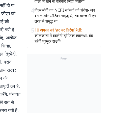
वालों ने खंभे से बांधकर जिंदा जलाया
नहीं हो पा
4
पीएम मोदी का NCPI सांसदों को संदेश- जब
ल जीएम को
बंगाल और ओडिशा समृद्ध थे, तब भारत भी हर
 मई को
तरह से समृद्ध था
5
दी गयी है.
10 अगस्त को ‘हर घर तिरंगा’ रैली
:
कोलकाता में बदलेगी ट्रैफिक व्यवस्था, बंद
सिंह, अशोक
रहेंगी प्रमुख सड़कें
 सिन्हा,
न त्रिवेदी,
विज्ञापन
ी, बसंत
 गुलाम सरवर
ठप की
ूर्ति ठप है.
रेंगे. पंचायत
 की रात से
रमरा गयी है.