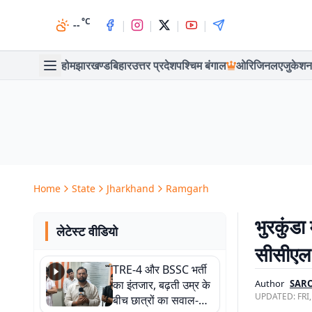
°C
|
|
|
|
--
होम
झारखण्ड
बिहार
उत्तर प्रदेश
पश्चिम बंगाल
ओरिजिनल
एजुकेशन
Home
State
Jharkhand
Ramgarh
भुरकुंडा
लेटेस्ट वीडियो
सीसीएल 
TRE-4 और BSSC भर्ती
का इंतजार, बढ़ती उम्र के
Author
SARO
UPDATED:
FRI
बीच छात्रों का सवाल-