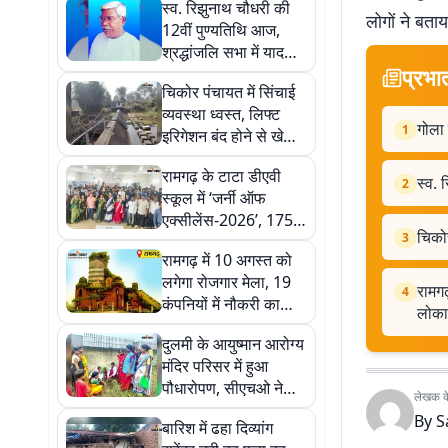
स्व. रिझुनाथ चौधरी की
लोगों ने बता
12वीं पुण्यतिथि आज,
श्रद्धांजलि सभा में याद
प्रभा
किए गए संघर्ष
चिकोर पंचायत में सिंचाई
व्यवस्था ध्वस्त, लिफ्ट
गोला 
1
इरिगेशन बंद होने से खेती
पर संकट
रामगढ़ के टाटा डीएवी
स्व. 
2
स्कूल में ‘जर्नी ऑफ
एक्सीलेंस-2026’, 175
चिकोर
3
छात्रों की 175 पुस्तकों
रामगढ़ में 10 अगस्त को
का लोकार्पण
लगेगा रोजगार मेला, 19
रामगढ
4
कंपनियों में नौकरी का
लोकार
मौका
दुलमी के आयुष्मान आरोग्य
मंदिर परिसर में हुआ
पौधारोपण, सीएचओ ने
लेखक के 
दिया पर्यावरण संरक्षण का
By
S
बारिश में ढहा दिव्यांग
संदेश