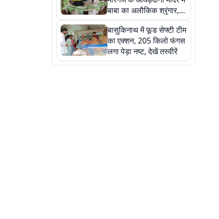
बाबा का अलौकिक श्रृंगार,
तस्वीरों में देखें महादेव के कई
बासुकिनाथ में फूड सेफ्टी टीम
मनमोहक स्वरूप
का एक्शन, 205 किलो फंगस
लगा पेड़ा नष्ट, देखें तस्वीरें