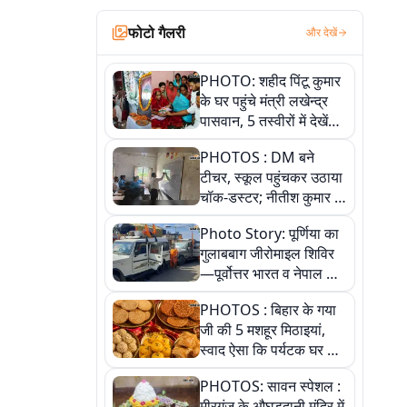
फोटो गैलरी
और देखें
PHOTO: शहीद पिंटू कुमार
के घर पहुंचे मंत्री लखेन्द्र
पासवान, 5 तस्वीरों में देखें
उस भावुक पल की पूरी
PHOTOS : DM बने
कहानी
टीचर, स्कूल पहुंचकर उठाया
चॉक-डस्टर; नीतीश कुमार के
इस चहेते अधिकारी को
Photo Story: पूर्णिया का
जानिए
गुलाबबाग जीरोमाइल शिविर
—पूर्वोत्तर भारत व नेपाल के
कांवरियों का प्रमुख सेवा धाम
PHOTOS : बिहार के गया
जी की 5 मशहूर मिठाइयां,
स्वाद ऐसा कि पर्यटक घर ले
जाना नहीं भूलते, तस्वीरों में
PHOTOS: सावन स्पेशल :
देखें
मीरगंज के औघड़दानी मंदिर में