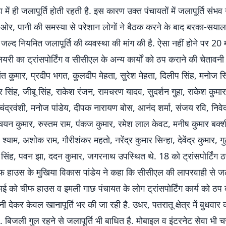
ंडा में ही जलापूर्ति होती रहती है. इस कारण उक्त पंचायतों में जलापूर्ति संभव 
री ओर, पानी की समस्या से परेशान लोगों ने बैठक करने के बाद बरका-सया
ल्द नियमित जलापूर्ति की व्यवस्था की मांग की है. ऐसा नहीं होने पर 20
यरी का ट्रांसपोर्टिंग व सीसीएल के अन्य कार्यों को ठप कराने की चेतावनी 
शांत कुमार, प्रदीप भगत, कुलदीप मेहता, सुरेश मेहता, दिलीप सिंह, मनोज 
द्र सिंह, जीबू सिंह, राकेश रंजन, रामचरण यादव, सुदर्शन गुहा, राकेश कुमार
चंद्रवंशी, मनोज पांडेय, दीपक नारायण बोस, आनंद शर्मा, संजय रवि, निवेद
चयन कुमार, रुस्तम राम, पंकज कुमार, रमेश लाल केवट, मनीष कुमार बक्श
 श्याम, अशोक राम, गौरीशंकर महतो, नरेंद्र कुमार सिन्हा, देवेंद्र कुमार,
 सिंह, पवन झा, ददन कुमार, जगरनाथ उपस्थित थे. 18 को ट्रांसपोर्टिंग 
फ हाउस के मुखिया विकास पांडेय ने कहा कि सीसीएल की लापरवाही से जलाप
 मई को चीफ हाउस व इमली गाछ पंचायत के लोग ट्रांसपोर्टिंग कार्य को ठप क
पानी देकर केवल खानापूर्ति भर की जा रही है. उधर, पतरातू क्षेत्र में बुधवार
. बिजली गुल रहने से जलापूर्ति भी बाधित है. मोबाइल व इंटरनेट सेवा भी च