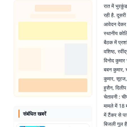
रात में भुरकु
रही है. दूस
आवेदन देकर ज
स्थानीय कोलि
बैठक में प्र
वशिष्ठ, रवीं
विनोद कुमार 
बबन कुमार, 
कुमार, सूरज,
हुसैन, दिलीप
चेतावनी : ची
मामले में 18
संबंधित खबरें
में टैंकर से 
बिजली गुल है