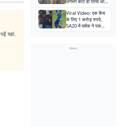
लगभग काट ही लिया था,
न्यूजीलैंड सीरीज से पहले
Viral Video: एक कैच
बाल-बाल बचे
के लिए 1 करोड़ रुपये,
SA20 में दर्शक ने पकड़ा
एक हाथ से गजब का कैच
ढ़ें यहां.
विज्ञापन