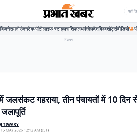
Searc
बिजनेस
मनोरंजन
टेक
ऑटो
लाइफ स्टाइल
राशिफल
धर्म
खेल
देश
विश्व
शॉर्ट्स
वीडियो
ओ
विज्ञापन
 में जलसंकट गहराया, तीन पंचायतों में 10 दिन स
जलापूर्ति
J TIWARY
, 15 MAY 2026 12:12 AM (IST)