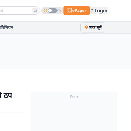
h news
Login
ePaper
पिनियन
शहर चुनें
े ठप
विज्ञापन