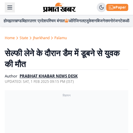
ePaper
होम
झारखण्ड
बिहार
उत्तर प्रदेश
पश्चिम बंगाल
ओरिजिनल
एजुकेशन
बिजनेस
मनोरंजन
टेक
ऑटो
Home
State
Jharkhand
Palamu
सेल्फी लेने के दाैरान डैम में डूबने से युवक
की मौत
Author
PRABHAT KHABAR NEWS DESK
UPDATED:
SAT, 1 FEB 2025 09:15 PM (IST)
विज्ञापन