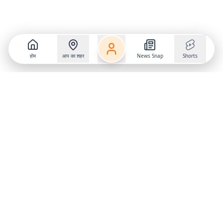
होम
आप का शहर
News Snap
Shorts
Follow us on
X
Download Mobile App
State
›
Jharkhand
›