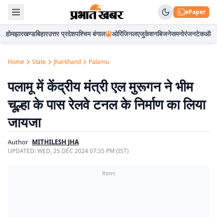
ePaper
होम
झारखण्ड
बिहार
उत्तर प्रदेश
पश्चिम बंगाल
ओरिजिनल
एजुकेशन
बिजनेस
मनोरंजन
टेक
ऑटो
Home
State
Jharkhand
Palamu
पलामू में केंद्रीय मंत्री एल मुरूगन ने भीम
चूल्हा के पास रेलवे टनल के निर्माण का लिया
जायजा
Author
MITHILESH JHA
UPDATED:
WED, 25 DEC 2024 07:35 PM (IST)
विज्ञापन