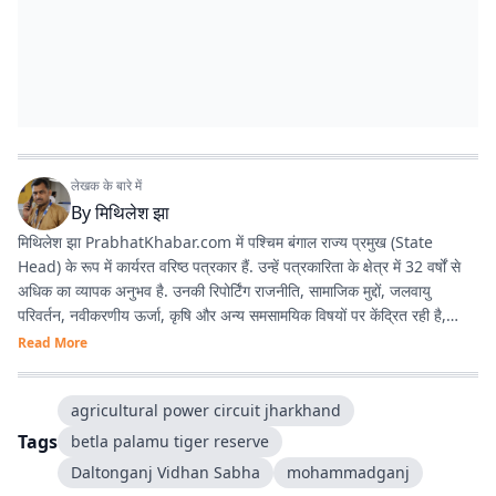
लेखक के बारे में
By
मिथिलेश झा
मिथिलेश झा PrabhatKhabar.com में पश्चिम बंगाल राज्य प्रमुख (State
Head) के रूप में कार्यरत वरिष्ठ पत्रकार हैं. उन्हें पत्रकारिता के क्षेत्र में 32 वर्षों से
अधिक का व्यापक अनुभव है. उनकी रिपोर्टिंग राजनीति, सामाजिक मुद्दों, जलवायु
परिवर्तन, नवीकरणीय ऊर्जा, कृषि और अन्य समसामयिक विषयों पर केंद्रित रही है,
जिससे वे क्षेत्रीय पत्रकारिता में एक विश्वसनीय और प्रामाणिक पत्रकार के रूप में
Read More
स्थापित हुए हैं. अनुभव : पश्चिम बंगाल, झारखंड और बिहार में 3 दशक से अधिक काम
करने का अनुभव है. वर्तमान भूमिका : प्रभात खबर डिजिटल
agricultural power circuit jharkhand
(prabhatkhabar.com) में पश्चिम बंगाल के स्टेट हेड की भूमिका में हैं. वे डिजिटल
न्यूज कवर करते हैं. तथ्यात्मक और जनहित से जुड़ी पत्रकारिता को प्राथमिकता देते हैं.
Tags
betla palamu tiger reserve
वर्तमान में बंगाल विधानसभा चुनाव 2026 पर पूरी तरह से फोकस्ड हैं. भौगोलिक
Daltonganj Vidhan Sabha
mohammadganj
विशेषज्ञता : उनकी रिपोर्टिंग का मुख्य फोकस पश्चिम बंगाल रहा है, साथ ही उन्होंने