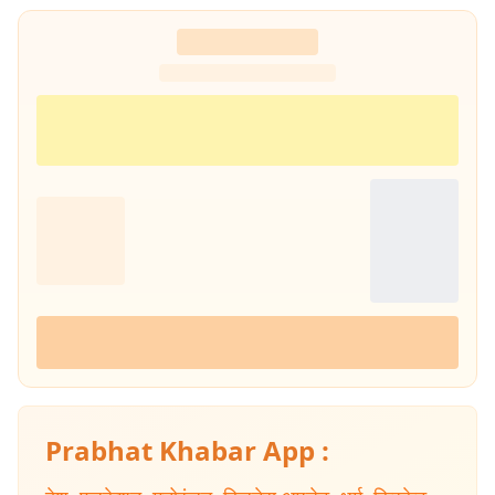
झारखंड और छत्तीसगढ़ की भी लंबे समय तक ग्राउंड-लेवल रिपोर्टिंग की है, जो उनकी
क्षेत्रीय समझ और अनुभव को दर्शाता है. मुख्य विशेषज्ञता (Core Beats) : उनकी
पत्रकारिता निम्नलिखित महत्वपूर्ण और संवेदनशील क्षेत्रों में गहरी विशेषज्ञता को दर्शाती
है :- राज्य राजनीति और शासन : झारखंड और पश्चिम बंगाल की राज्य की राजनीति,
सरकारी नीतियों, प्रशासनिक निर्णयों और राजनीतिक घटनाक्रमों पर निरंतर और
विश्लेषणात्मक कवरेज. सामाजिक मुद्दे : आम जनता से जुड़े सामाजिक मुद्दों, जनकल्याण
और जमीनी समस्याओं पर केंद्रित रिपोर्टिंग. जलवायु परिवर्तन और नवीकरणीय ऊर्जा :
पर्यावरणीय चुनौतियों, जलवायु परिवर्तन के प्रभाव और रिन्यूएबल एनर्जी पहलों पर डेटा
आधारित और फील्ड रिपोर्टिंग. डाटा स्टोरीज और ग्राउंड रिपोर्टिंग : डेटा आधारित खबरें
और जमीनी रिपोर्टिंग उनकी पत्रकारिता की पहचान रही है. विश्वसनीयता का आधार
(Credibility Signal) : तीन दशकों से अधिक की निरंतर रिपोर्टिंग, विशेष और
दीर्घकालिक कवरेज का अनुभव तथा तथ्यपरक पत्रकारिता के प्रति प्रतिबद्धता ने
मिथिलेश झा को पश्चिम बंगाल और पूर्वी भारत के लिए एक भरोसेमंद और प्रामाणिक
पत्रकार के रूप में स्थापित किया है.
Prabhat Khabar App :