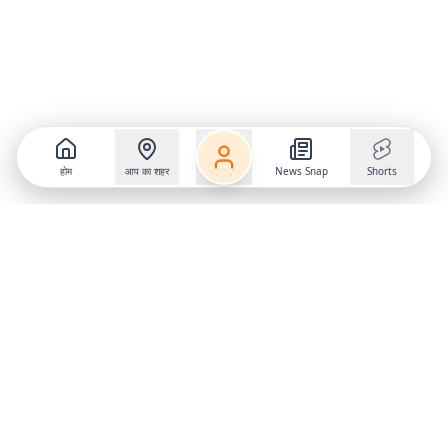
होम
आप का शहर
News Snap
Shorts
Follow us on
X
Download Mobile App