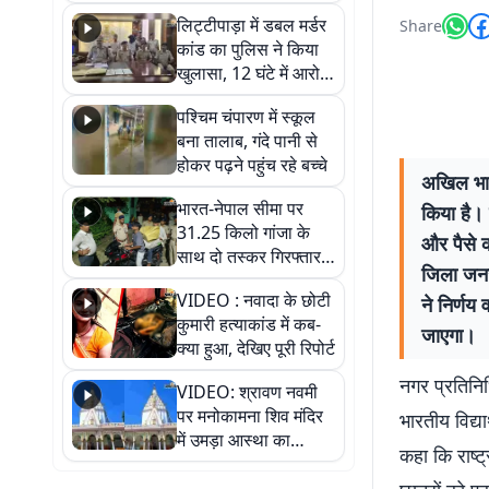
हुआ भव्य श्रृंगार
लिट्टीपाड़ा में डबल मर्डर
Share
कांड का पुलिस ने किया
खुलासा, 12 घंटे में आरोपी
गिरफ्तार
पश्चिम चंपारण में स्कूल
बना तालाब, गंदे पानी से
होकर पढ़ने पहुंच रहे बच्चे
अखिल भारत
भारत-नेपाल सीमा पर
किया है। 
31.25 किलो गांजा के
और पैसे क
साथ दो तस्कर गिरफ्तार,
जिला जनज
नेपाली नंबर की बाइक
VIDEO : नवादा के छोटी
ने निर्णय
जब्त
कुमारी हत्याकांड में कब-
जाएगा।
क्या हुआ, देखिए पूरी रिपोर्ट
नगर प्रतिनिध
VIDEO: श्रावण नवमी
पर मनोकामना शिव मंदिर
भारतीय विद्य
में उमड़ा आस्था का
कहा कि राष्ट
सैलाब, हर-हर महादेव के
जयघोष से गूंजा परिसर