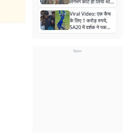
लगभग काट ही लिया था,
न्यूजीलैंड सीरीज से पहले
Viral Video: एक कैच
बाल-बाल बचे
के लिए 1 करोड़ रुपये,
SA20 में दर्शक ने पकड़ा
एक हाथ से गजब का कैच
विज्ञापन