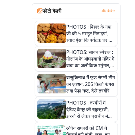
फोटो गैलरी
और देखें
PHOTOS : बिहार के गया
जी की 5 मशहूर मिठाइयां,
स्वाद ऐसा कि पर्यटक घर ले
जाना नहीं भूलते, तस्वीरों में
PHOTOS: सावन स्पेशल :
देखें
मीरगंज के औघड़दानी मंदिर में
बाबा का अलौकिक श्रृंगार,
तस्वीरों में देखें महादेव के कई
बासुकिनाथ में फूड सेफ्टी टीम
मनमोहक स्वरूप
का एक्शन, 205 किलो फंगस
लगा पेड़ा नष्ट, देखें तस्वीरें
PHOTOS : तस्वीरों में
देखिए कैमूर की खूबसूरती,
झरनों से लेकर प्राचीन मंदिरों
तक प्रकृति और आस्था का
ओपेन सफारी को CM ने
अद्भुत संगम
दिखाई हरी झंडी, कहा- हम