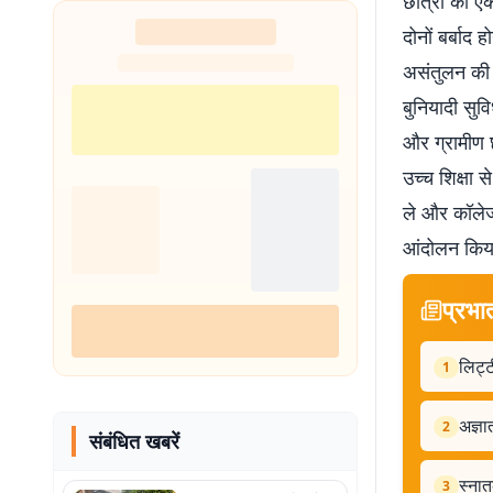
छात्रों को 
दोनों बर्बाद 
असंतुलन की 
बुनियादी सुव
और ग्रामीण छ
उच्च शिक्षा 
ले और कॉलेजो
आंदोलन किय
प्रभा
लिट्ट
1
अज्ञा
2
संबंधित खबरें
स्नात
3