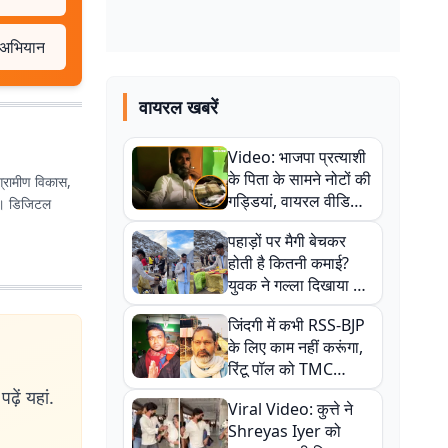
ष अभियान
वायरल खबरें
Video: भाजपा प्रत्याशी
के पिता के सामने नोटों की
। ग्रामीण विकास,
गड्डियां, वायरल वीडियो
हूं। डिजिटल
से राजनीति में उबाल,
पहाड़ों पर मैगी बेचकर
अजित महतो बोले- TMC
होती है कितनी कमाई?
की गंदी चाल
युवक ने गल्ला दिखाया तो
नौकरी वालों के खड़े हो गए
जिंदगी में कभी RSS-BJP
कान
के लिए काम नहीं करूंगा,
रिंटू पॉल को TMC
ऑफिस में ले जाकर पीटा,
ढ़ें यहां.
Viral Video: कुत्ते ने
Video वायरल
Shreyas Iyer को