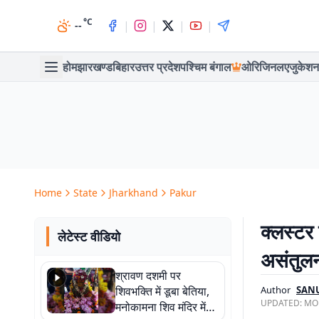
°C
|
|
|
|
--
होम
झारखण्ड
बिहार
उत्तर प्रदेश
पश्चिम बंगाल
ओरिजिनल
एजुकेशन
Home
State
Jharkhand
Pakur
क्लस्टर
लेटेस्ट वीडियो
असंतुल
श्रावण दशमी पर
शिवभक्ति में डूबा बेतिया,
Author
SAN
UPDATED:
MON
मनोकामना शिव मंदिर में