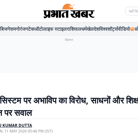
Searc
बिजनेस
मनोरंजन
टेक
ऑटो
लाइफ स्टाइल
राशिफल
धर्म
खेल
देश
विश्व
शॉर्ट्स
वीडियो
ओ
विज्ञापन
 सिस्टम पर अभाविप का विरोध, साधनों और शिक्ष
न पर सवाल
U KUMAR DUTTA
, 11 MAY 2026 05:46 PM (IST)