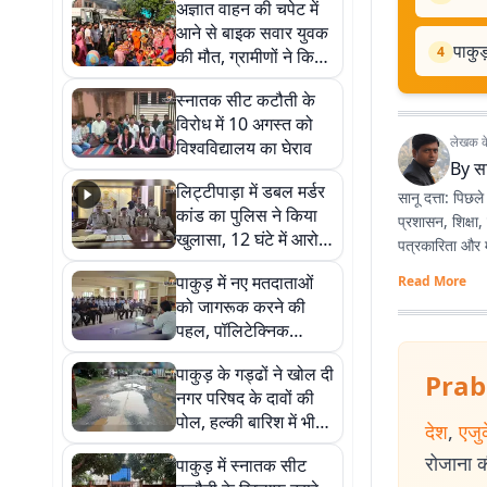
अज्ञात वाहन की चपेट में
आने से बाइक सवार युवक
पाकु
4
की मौत, ग्रामीणों ने किया
सड़क जाम
स्नातक सीट कटौती के
विरोध में 10 अगस्त को
लेखक के 
विश्वविद्यालय का घेराव
By
सा
लिट्टीपाड़ा में डबल मर्डर
सानू दत्ता: पिछले
कांड का पुलिस ने किया
प्रशासन, शिक्षा,
खुलासा, 12 घंटे में आरोपी
पत्रकारिता और मल्
गिरफ्तार
पाकुड़ में नए मतदाताओं
Read More
को जागरूक करने की
पहल, पॉलिटेक्निक
कॉलेज में चला विशेष
पाकुड़ के गड्ढों ने खोल दी
अभियान
Prab
नगर परिषद के दावों की
पोल, हल्की बारिश में भी
देश
,
एजु
चलना भी दूभर
रोजाना की
पाकुड़ में स्नातक सीट