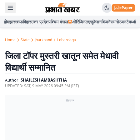
ePaper
होम
झारखण्ड
बिहार
उत्तर प्रदेश
पश्चिम बंगाल
ओरिजिनल
एजुकेशन
बिजनेस
मनोरंजन
टेक
ऑटो
Home
State
Jharkhand
Lohardaga
जिला टॉपर मुस्तरी खातून समेत मेधावी
विद्यार्थी सम्मानित
Author
SHAILESH AMBASHTHA
UPDATED:
SAT, 9 MAY 2026 09:45 PM (IST)
विज्ञापन