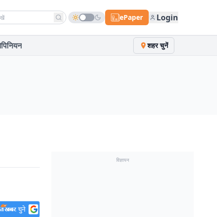
h news
Login
ePaper
पिनियन
शहर चुनें
विज्ञापन