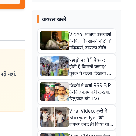
वायरल खबरें
Video: भाजपा प्रत्याशी
के पिता के सामने नोटों की
गड्डियां, वायरल वीडियो
से राजनीति में उबाल,
पहाड़ों पर मैगी बेचकर
अजित महतो बोले- TMC
होती है कितनी कमाई?
की गंदी चाल
युवक ने गल्ला दिखाया तो
ढ़ें यहां.
नौकरी वालों के खड़े हो गए
जिंदगी में कभी RSS-BJP
कान
के लिए काम नहीं करूंगा,
रिंटू पॉल को TMC
ऑफिस में ले जाकर पीटा,
Viral Video: कुत्ते ने
Video वायरल
Shreyas Iyer को
लगभग काट ही लिया था,
न्यूजीलैंड सीरीज से पहले