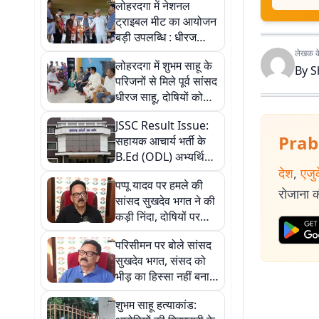
लोहरदगा में नेशनल
ट्राइबल मीट का आयोजन
बड़ी उपलब्धि : धीरज
प्रसाद साहू
लेखक के 
लोहरदगा में शुभम साहू के
By
S
परिजनों से मिले पूर्व सांसद
धीरज साहू, दोषियों को
कड़ी सजा दिलाने का दिया
JSSC Result Issue:
भरोसा
Prab
सहायक आचार्य भर्ती के
B.Ed (ODL) अभ्यर्थियों
का रिजल्ट अटका, 300
देश
,
एजु
पप्पू यादव पर हमले की
युवाओं का भविष्य अधर में
रोजाना की
सांसद सुखदेव भगत ने की
कड़ी निंदा, दोषियों पर
सख्त कार्रवाई की मांग
परिसीमन पर बोले सांसद
सुखदेव भगत, संसद को
भीड़ का हिस्सा नहीं बनाया
जाए
शुभम साहू हत्याकांड: