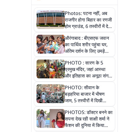
Photos: पटना नहीं, अब
राजगीर होगा बिहार का रणजी
होम ग्राउंड, 6 तस्वीरों में देखें
नए स्टेडियम की पूरी कहानी
औरंगाबाद : बीएसएफ जवान
का पार्थिव शरीर पहुंचा घर,
अंतिम दर्शन के लिए उमड़े
लोग
PHOTO : सारण के 5
प्रमुख मंदिर, जहां आस्था
और इतिहास का अनूठा संगम,
तस्वीरों में जानिए
PHOTO: सीवान के
बड़हरिया बाजार में भीषण
जाम, 5 तस्वीरों में दिखी
अव्यवस्था
PHOTOS: डॉक्टर बनने का
सपना देख रही साक्षी शर्मा ने
फैशन की दुनिया में किया
कमाल,जानिए बेगूसराय की