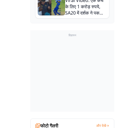
Viral Video: एक कैच
बाल-बाल बचे
के लिए 1 करोड़ रुपये,
SA20 में दर्शक ने पकड़ा
एक हाथ से गजब का कैच
विज्ञापन
फोटो गैलरी
और देखें