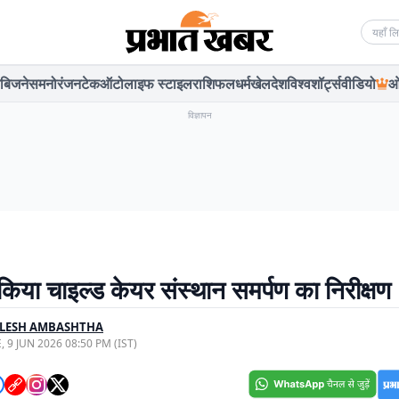
Searc
बिजनेस
मनोरंजन
टेक
ऑटो
लाइफ स्टाइल
राशिफल
धर्म
खेल
देश
विश्व
शॉर्ट्स
वीडियो
ओ
विज्ञापन
किया चाइल्ड केयर संस्थान समर्पण का निरीक्षण
ILESH AMBASHTHA
, 9 JUN 2026 08:50 PM (IST)