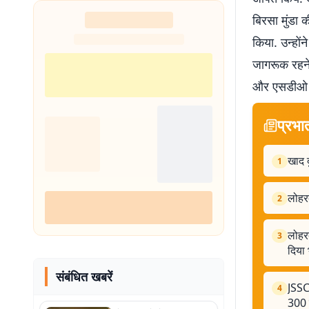
शुरू
बिरसा मुंडा 
किया. उन्हो
जागरूक रहने 
और एसडीओ अ
प्रभा
खाद द
1
लोहर
2
लोहरद
3
दिया
संबंधित खबरें
JSSC
4
300 य