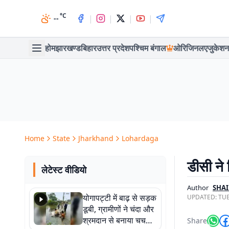
°C
|
|
|
|
--
होम
झारखण्ड
बिहार
उत्तर प्रदेश
पश्चिम बंगाल
ओरिजिनल
एजुकेशन
Home
State
Jharkhand
Lohardaga
डीसी ने 
लेटेस्ट वीडियो
Author
SHA
योगापट्टी में बाढ़ से सड़क
UPDATED:
TUE
डूबी, ग्रामीणों ने चंदा और
श्रमदान से बनाया चचरी
Share