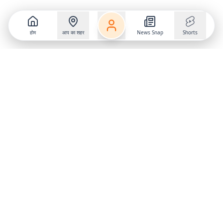
होम
आप का शहर
News Snap
Shorts
Follow us on
X
Download Mobile App
State
›
Jharkhand
›
Hindi News
Gumla News
Bihar News
Dumka News