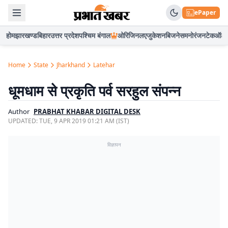
ePaper
होम
झारखण्ड
बिहार
उत्तर प्रदेश
पश्चिम बंगाल
ओरिजिनल
एजुकेशन
बिजनेस
मनोरंजन
टेक
ऑटो
Home
State
Jharkhand
Latehar
धूमधाम से प्रकृति पर्व सरहुल संपन्न
Author
PRABHAT KHABAR DIGITAL DESK
UPDATED:
TUE, 9 APR 2019 01:21 AM (IST)
विज्ञापन