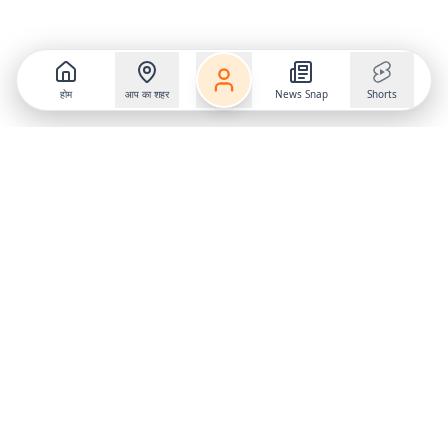
होम
आप का शहर
News Snap
Shorts
Follow us on
X
Download Mobile App
State
›
Jharkhand
›
Hindi News
Gumla News