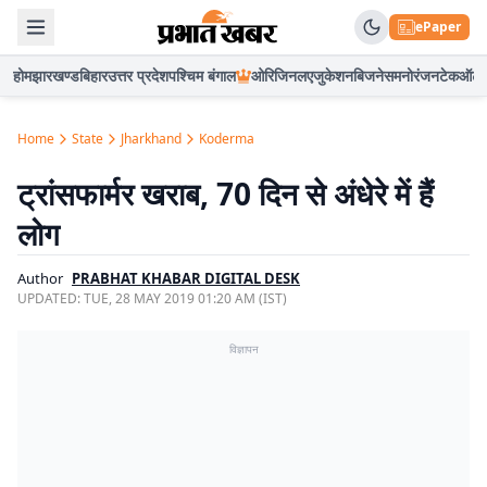
ePaper
होम
झारखण्ड
बिहार
उत्तर प्रदेश
पश्चिम बंगाल
ओरिजिनल
एजुकेशन
बिजनेस
मनोरंजन
टेक
ऑटो
Home
State
Jharkhand
Koderma
ट्रांसफार्मर खराब, 70 दिन से अंधेरे में हैं
लोग
Author
PRABHAT KHABAR DIGITAL DESK
UPDATED:
TUE, 28 MAY 2019 01:20 AM (IST)
विज्ञापन