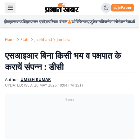
ePaper
होम
झारखण्ड
बिहार
उत्तर प्रदेश
पश्चिम बंगाल
ओरिजिनल
एजुकेशन
बिजनेस
मनोरंजन
टेक
ऑटो
Home
State
Jharkhand
Jamtara
एसआइआर बिना किसी भय व पक्षपात के
करायें संपन्न : डीसी
Author
UMESH KUMAR
UPDATED:
WED, 20 MAY 2026 10:04 PM (IST)
विज्ञापन