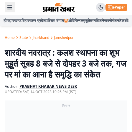
ePaper
होम
झारखण्ड
बिहार
उत्तर प्रदेश
पश्चिम बंगाल
ओरिजिनल
एजुकेशन
बिजनेस
मनोरंजन
टेक
ऑटो
Home
State
Jharkhand
Jamshedpur
शारदीय नवरात्र : कलश स्थापना का शुभ
मुहूर्त सुबह 8 बजे से दोपहर 3 बजे तक, गज
पर मां का आना है समृद्धि का संकेत
Author
PRABHAT KHABAR NEWS DESK
UPDATED:
SAT, 14 OCT 2023 10:26 PM (IST)
विज्ञापन