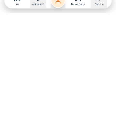
होम
आप का शहर
News Snap
Shorts
Follow us on
X
Download Mobile App
State
›
Jharkhand
›
Hindi News
Gumla News
Bihar News
Dumka News
Delhi News
Ranchi News
Odisha News
Bokaro News