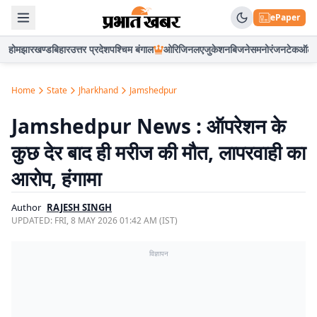
ePaper
होम
झारखण्ड
बिहार
उत्तर प्रदेश
पश्चिम बंगाल
ओरिजिनल
एजुकेशन
बिजनेस
मनोरंजन
टेक
ऑटो
Home
State
Jharkhand
Jamshedpur
Jamshedpur News : ऑपरेशन के
कुछ देर बाद ही मरीज की मौत, लापरवाही का
आरोप, हंगामा
Author
RAJESH SINGH
UPDATED:
FRI, 8 MAY 2026 01:42 AM (IST)
विज्ञापन