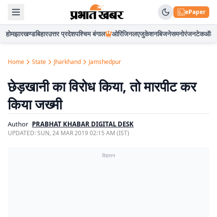
ePaper
होम
झारखण्ड
बिहार
उत्तर प्रदेश
पश्चिम बंगाल
ओरिजिनल
एजुकेशन
बिजनेस
मनोरंजन
टेक
ऑटो
Home
State
Jharkhand
Jamshedpur
छेड़खानी का विरोध किया, तो मारपीट कर
किया जख्मी
Author
PRABHAT KHABAR DIGITAL DESK
UPDATED:
SUN, 24 MAR 2019 02:15 AM (IST)
विज्ञापन