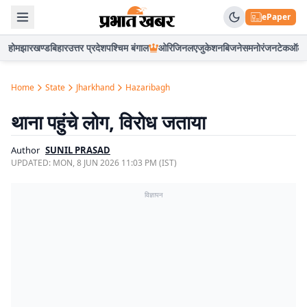
ePaper
होम
झारखण्ड
बिहार
उत्तर प्रदेश
पश्चिम बंगाल
ओरिजिनल
एजुकेशन
बिजनेस
मनोरंजन
टेक
ऑटो
Home
State
Jharkhand
Hazaribagh
थाना पहुंचे लोग, विरोध जताया
Author
SUNIL PRASAD
UPDATED:
MON, 8 JUN 2026 11:03 PM (IST)
विज्ञापन