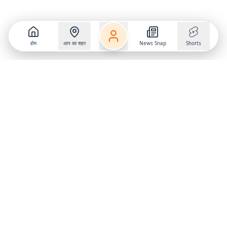
होम
आप का शहर
News Snap
Shorts
Follow us on
X
Download Mobile App
State
›
Jharkhand
›
Hindi News
Gumla News