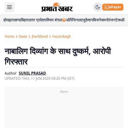
ePaper
होम
झारखण्ड
बिहार
उत्तर प्रदेश
पश्चिम बंगाल
ओरिजिनल
एजुकेशन
बिजनेस
मनोरंजन
टेक
ऑटो
Home
State
Jharkhand
Hazaribagh
नाबालिग दिव्यांग के साथ दुष्कर्म, आरोपी
गिरफ्तार
Author
SUNIL PRASAD
UPDATED:
THU, 11 JUN 2026 09:26 PM (IST)
विज्ञापन