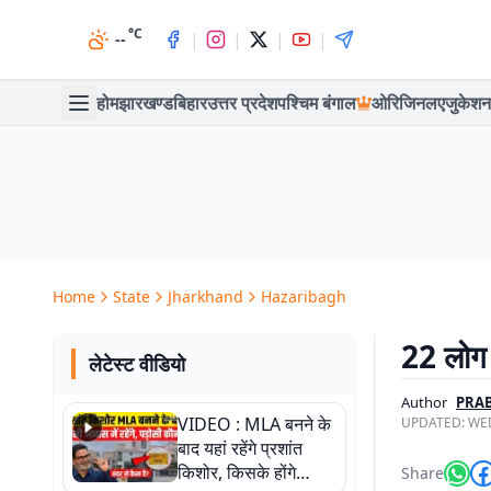
°C
|
|
|
|
--
होम
झारखण्ड
बिहार
उत्तर प्रदेश
पश्चिम बंगाल
ओरिजिनल
एजुकेशन
Home
State
Jharkhand
Hazaribagh
22 लोग 
लेटेस्ट वीडियो
Author
PRA
VIDEO : MLA बनने के
UPDATED:
WED
बाद यहां रहेंगे प्रशांत
किशोर, किसके होंगे
Share