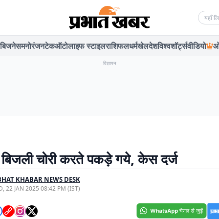
Searc
बिजनेस
मनोरंजन
टेक
ऑटो
लाइफ स्टाइल
राशिफल
धर्म
खेल
देश
विश्व
शॉर्ट्स
वीडियो
ओ
विज्ञापन
बिजली चोरी करते पकड़े गये, केस दर्ज
BHAT KHABAR NEWS DESK
, 22 JAN 2025 08:42 PM (IST)