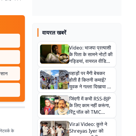
वायरल खबरें
Video: भाजपा प्रत्याशी
के पिता के सामने नोटों की
गड्डियां, वायरल वीडियो
से राजनीति में उबाल,
पहाड़ों पर मैगी बेचकर
ुनसान
अजित महतो बोले- TMC
होती है कितनी कमाई?
की गंदी चाल
युवक ने गल्ला दिखाया तो
नौकरी वालों के खड़े हो गए
जिंदगी में कभी RSS-BJP
कान
के लिए काम नहीं करूंगा,
रिंटू पॉल को TMC
ऑफिस में ले जाकर पीटा,
Viral Video: कुत्ते ने
Video वायरल
Shreyas Iyer को
ेटवर्क के