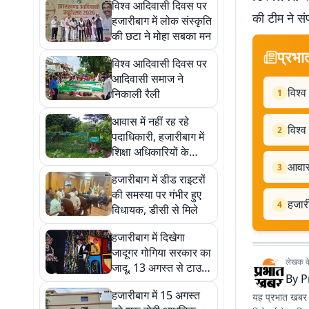
विश्व आदिवासी दिवस पर
की टीम ने सं
हजारीबाग में लोक संस्कृति
की छटा ने मोहा सबका मन
प्रभा
विश्व आदिवासी दिवस पर
आदिवासी समाज ने
विश्
निकाली रैली
1
आवास में नहीं रह रहे
विश्
2
पदाधिकारी, हजारीबाग में
शिक्षा अधिकारियों के
सरकारी आवास सुनसान
आवास 
3
हजारीबाग में डीड राइटरों
की समस्या पर गंभीर हुए
हजारी
4
विधायक, डीसी से मिले
हजारीबाग में दिखेगा
जादूगर गोगिया सरकार का
लेखक के 
जादू, 13 अगस्त से टाउन
By
P
हॉल में होगा शो
हजारीबाग में 15 अगस्त
यह प्रभात खबर क