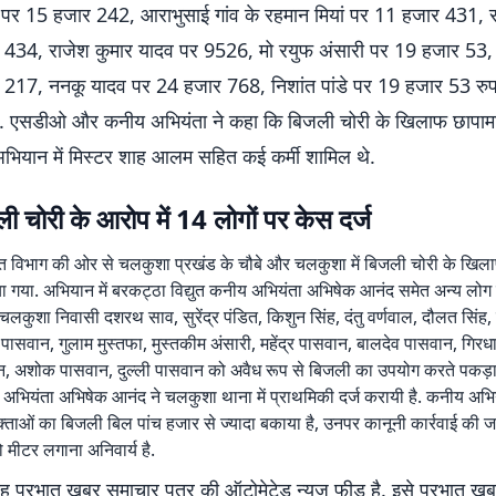
पर 15 हजार 242, आराभुसाई गांव के रहमान मियां पर 11 हजार 431, रव
434, राजेश कुमार यादव पर 9526, मो रयुफ अंसारी पर 19 हजार 53,
217, ननकू यादव पर 24 हजार 768, निशांत पांडे पर 19 हजार 53 रुपये
ै. एसडीओ और कनीय अभियंता ने कहा कि बिजली चोरी के खिलाफ छापाम
 अभियान में मिस्टर शाह आलम सहित कई कर्मी शामिल थे.
ोरी के आरोप में 14 लोगों पर केस दर्ज
युत विभाग की ओर से चलकुशा प्रखंड के चौबे और चलकुशा में बिजली चोरी के खिल
गया. अभियान में बरकट्ठा विद्युत कनीय अभियंता अभिषेक आनंद समेत अन्य लोग 
चलकुशा निवासी दशरथ साव, सुरेंद्र पंडित, किशुन सिंह, दंतु वर्णवाल, दौलत सिंह, 
पासवान, गुलाम मुस्तफा, मुस्तकीम अंसारी, महेंद्र पासवान, बालदेव पासवान, गिरध
न, अशोक पासवान, दुल्ली पासवान को अवैध रूप से बिजली का उपयोग करते पकड़ा
ियंता अभिषेक आनंद ने चलकुशा थाना में प्राथमिकी दर्ज करायी है. कनीय अभिय
ताओं का बिजली बिल पांच हजार से ज्यादा बकाया है, उनपर कानूनी कार्रवाई की जा
 मीटर लगाना अनिवार्य है.
 प्रभात खबर समाचार पत्र की ऑटोमेटेड न्यूज फीड है. इसे प्रभात ख