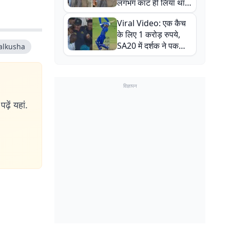
लगभग काट ही लिया था,
न्यूजीलैंड सीरीज से पहले
Viral Video: एक कैच
बाल-बाल बचे
के लिए 1 करोड़ रुपये,
SA20 में दर्शक ने पकड़ा
alkusha
एक हाथ से गजब का कैच
विज्ञापन
ढ़ें यहां.