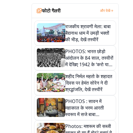
फोटो गैलरी
और देखें
राजकीय श्रावणी मेला: बाबा
बैद्यनाथ धाम में उमड़ी भक्तों
की भीड़, देखें तस्वीरें
PHOTOS: भारत छोड़ो
आंदोलन के 84 साल, तस्वीरों
में देखिए 1942 के ‘करो या
मरो’ आंदोलन की कहानी
शहीद निर्मल महतो के शहादत
दिवस पर हेमंत सोरेन ने दी
श्रद्धांजलि, देखें तस्वीरें
PHOTOS : सावन में
महाकाल के भस्म आरती
स्वरूप में सजे बाबा
औघड़दानी, तस्वीरों में करें
Photos: मशरूम की सब्जी
अद्भुत दर्शन
खाकर हो गए हैं बोर? बनाएं ये