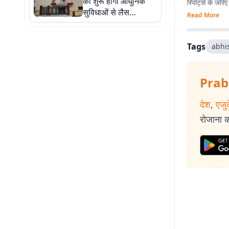
को शुरू होगी आधुनिक
रिपोर्ट्स के जरि
सुविधाओं से लैस
Read More
लाइब्रेरी, डीसी हेमंत सती
करेंगे उद्घाटन
Tags
abhi
Prab
देश
,
एजु
रोजाना की