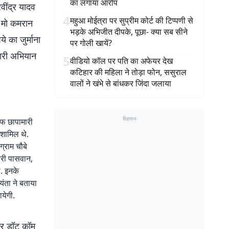
का लगाया आरोप
ींद्र यादव
4
महुआ मोईत्रा पर सुप्रीम कोर्ट की टिप्पणी से
 मो कमरान
भड़के अभिजीत दीपके, पूछा- क्या सब सीने
 का जुर्माना
पर गोली खायें?
ारी अभियान
5
वीडियो कॉल पर पति का अफेयर देख
कटिहार की महिला ने तोड़ा फोन, ससुराल
वालों ने खंभे से बांधकर जिंदा जलाया
विज्ञापन
ाफ छापामारी
शामिल थे.
ग्राम चौबे
ारी पासवान,
. इनके
ंता ने बताया
येगी.
बर डॉट कॉम