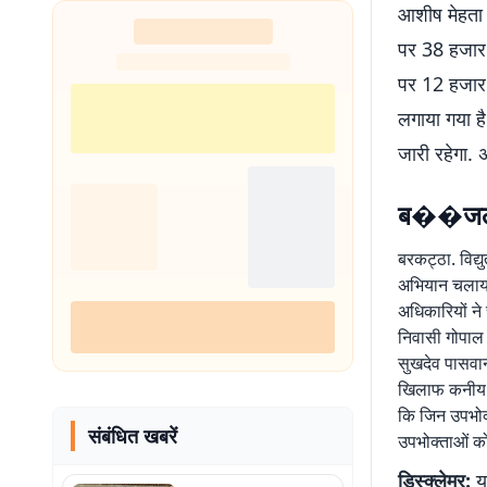
आशीष मेहता 
नहीं थी हिम्मत
पर 38 हजार 
पर 12 हजार 
लगाया गया ह
जारी रहेगा.
ब��जली च
बरकट्ठा. विद्
अभियान चलाया 
अधिकारियों ने 
निवासी गोपाल 
सुखदेव पासवा
खिलाफ कनीय अभ
कि जिन उपभोक्
संबंधित खबरें
उपभोक्ताओं को
डिस्क्लेमर:
यह