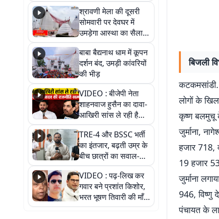
पड़ोसी? वीडियो में देखिए
श्रावणी मेला की दूसरी
कैसा है पीके का नया
सोमवारी पर देवघर में
ठिकाना
उमड़ेगा आस्था का सैलाब,
तीन लाख से अधिक
बाबा बैद्यनाथ धाम में कूपन
श्रद्धालुओं के पहुंचने का
बिजली वि
दर्शन बंद, उमड़ी कांवरियों
अनुमान
की भीड़
कटकमसांडी. 
VIDEO : बीजेपी नेता
लोगों के खि
शाहनवाज हुसैन का दावा-
आखिरी सांस ले रही है
कृष्ण बलमुचू
RJD, तेजस्वी को लेकर
जुर्माना, न
TRE-4 और BSSC भर्ती
क्या कहा, सुनिए
का इंतजार, बढ़ती उम्र के
हजार 718, वी
बीच छात्रों का सवाल-
19 हजार 53 
आखिर कब आएगी बहाली?
VIDEO : पढ़-लिख कर
देखें वीडियो
जुर्माना लगा
गवार बने प्रशांत किशोर,
946, विष्णु
भरत भूषण तिवारी की माँ ने
कहा नहीं थी उम्मीद, बेटा
पंचायत के ल
था तो किसी को बोलने की