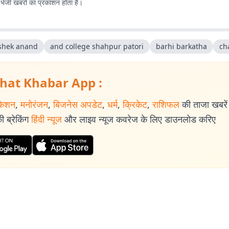
ए भेजी खबरों का प्रकाशन होता है।
shek anand
and college shahpur patori
barhi barkatha
ch
hat Khabar App :
केशन
,
मनोरंजन
,
बिजनेस अपडेट
,
धर्म
,
क्रिकेट
,
राशिफल
की ताजा खबरें प
 ब्रेकिंग
हिंदी न्यूज
और लाइव न्यूज कवरेज के लिए डाउनलोड करिए