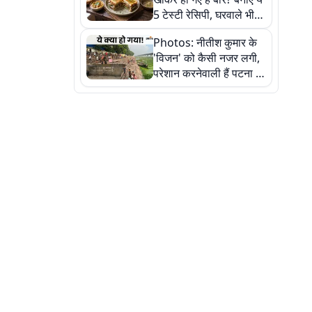
5 टेस्टी रेसिपी, घरवाले भी
मांगेंगे बार-बार
Photos: नीतीश कुमार के
'विजन' को कैसी नजर लगी,
परेशान करनेवाली हैं पटना में
गंगा घाट की ये 11 तस्वीरें