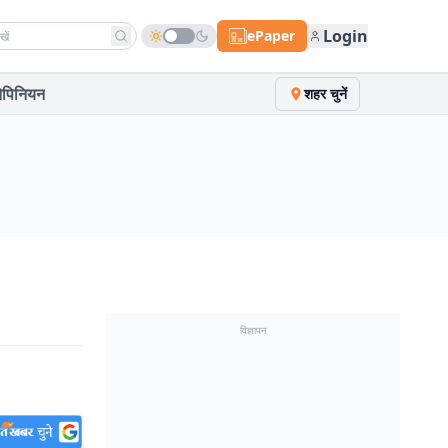
h news
Login
ePaper
पिनियन
शहर चुनें
विज्ञापन