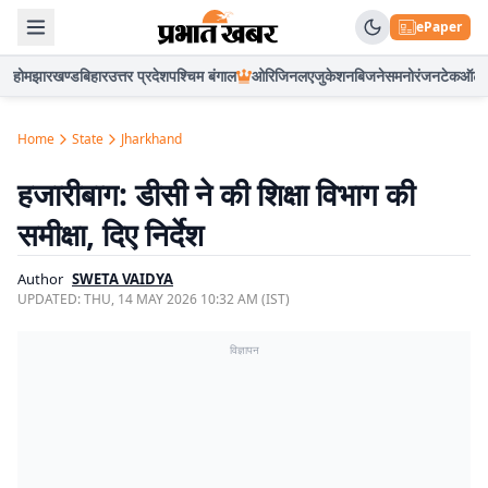
ePaper
होम
झारखण्ड
बिहार
उत्तर प्रदेश
पश्चिम बंगाल
ओरिजिनल
एजुकेशन
बिजनेस
मनोरंजन
टेक
ऑटो
Home
State
Jharkhand
हजारीबाग: डीसी ने की शिक्षा विभाग की
समीक्षा, दिए निर्देश
Author
SWETA VAIDYA
UPDATED:
THU, 14 MAY 2026 10:32 AM (IST)
विज्ञापन