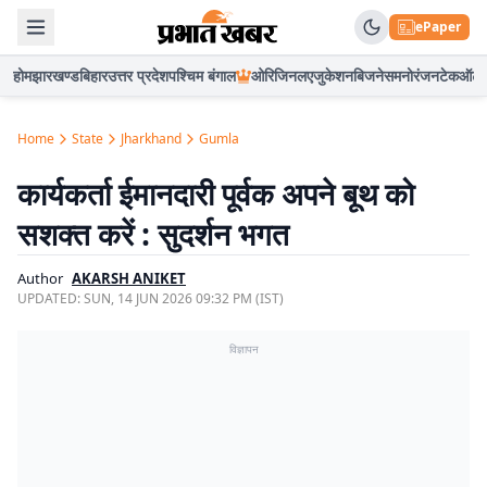
ePaper
होम
झारखण्ड
बिहार
उत्तर प्रदेश
पश्चिम बंगाल
ओरिजिनल
एजुकेशन
बिजनेस
मनोरंजन
टेक
ऑटो
Home
State
Jharkhand
Gumla
कार्यकर्ता ईमानदारी पूर्वक अपने बूथ को
सशक्त करें : सुदर्शन भगत
Author
AKARSH ANIKET
UPDATED:
SUN, 14 JUN 2026 09:32 PM (IST)
विज्ञापन