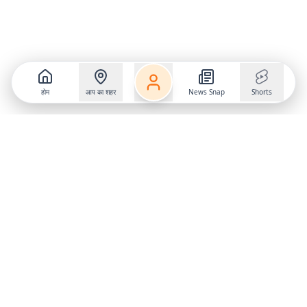
होम
आप का शहर
News Snap
Shorts
Follow us on
X
Download Mobile App