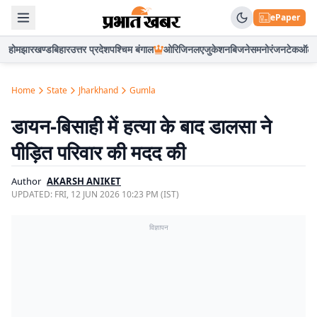
ePaper
होम
झारखण्ड
बिहार
उत्तर प्रदेश
पश्चिम बंगाल
ओरिजिनल
एजुकेशन
बिजनेस
मनोरंजन
टेक
ऑटो
Home
State
Jharkhand
Gumla
डायन-बिसाही में हत्या के बाद डालसा ने
पीड़ित परिवार की मदद की
Author
AKARSH ANIKET
UPDATED:
FRI, 12 JUN 2026 10:23 PM (IST)
विज्ञापन