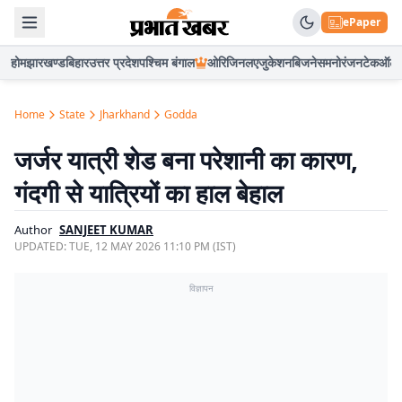
ePaper
होम
झारखण्ड
बिहार
उत्तर प्रदेश
पश्चिम बंगाल
ओरिजिनल
एजुकेशन
बिजनेस
मनोरंजन
टेक
ऑटो
Home
State
Jharkhand
Godda
जर्जर यात्री शेड बना परेशानी का कारण,
गंदगी से यात्रियों का हाल बेहाल
Author
SANJEET KUMAR
UPDATED:
TUE, 12 MAY 2026 11:10 PM (IST)
विज्ञापन