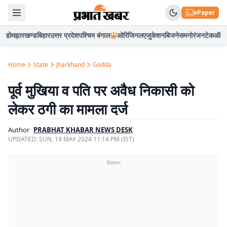
ePaper
होम
झारखण्ड
बिहार
उत्तर प्रदेश
पश्चिम बंगाल
ओरिजिनल
एजुकेशन
बिजनेस
मनोरंजन
टेक
ऑटो
Home
State
Jharkhand
Godda
पूर्व मुखिया व पति पर अवैध निकासी को
लेकर ठगी का मामला दर्ज
Author
PRABHAT KHABAR NEWS DESK
UPDATED:
SUN, 19 MAY 2024 11:14 PM (IST)
विज्ञापन