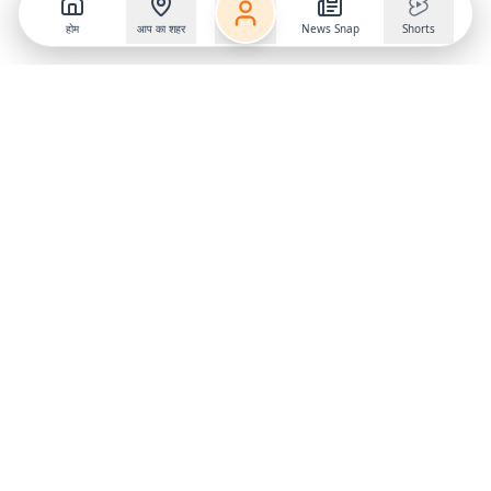
होम
आप का शहर
News Snap
Shorts
Follow us on
X
Download Mobile App
State
›
Jharkhand
›
Hindi News
Gumla News
Bihar News
Dumka News
Delhi News
Ranchi News