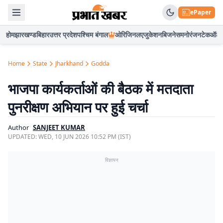
ePaper
होम
झारखण्ड
बिहार
उत्तर प्रदेश
पश्चिम बंगाल
ओरिजिनल
एजुकेशन
बिजनेस
मनोरंजन
टेक
ऑटो
Home
State
Jharkhand
Godda
भाजपा कार्यकर्ताओं की बैठक में मतदाता
पुनरीक्षण अभियान पर हुई चर्चा
Author
SANJEET KUMAR
UPDATED:
WED, 10 JUN 2026 10:52 PM (IST)
विज्ञापन