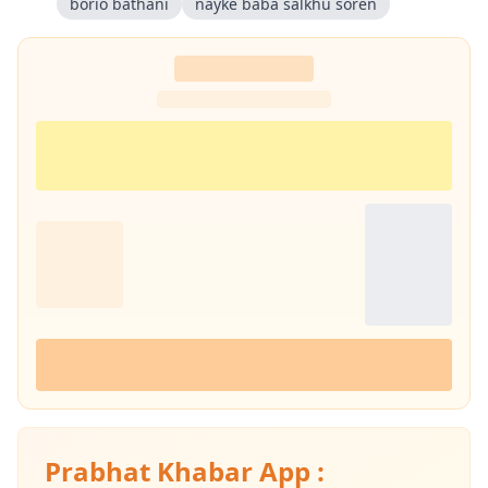
borio bathani
nayke baba salkhu soren
Prabhat Khabar App :