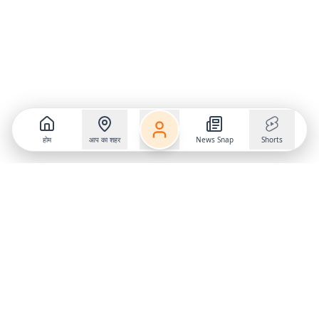
होम
आप का शहर
News Snap
Shorts
Follow us on
X
Download Mobile App