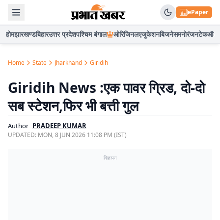
ePaper
होम
झारखण्ड
बिहार
उत्तर प्रदेश
पश्चिम बंगाल
ओरिजिनल
एजुकेशन
बिजनेस
मनोरंजन
टेक
ऑटो
Home
State
Jharkhand
Giridih
Giridih News :एक पावर ग्रिड, दो-दो
सब स्टेशन,फिर भी बत्ती गुल
Author
PRADEEP KUMAR
UPDATED:
MON, 8 JUN 2026 11:08 PM (IST)
विज्ञापन