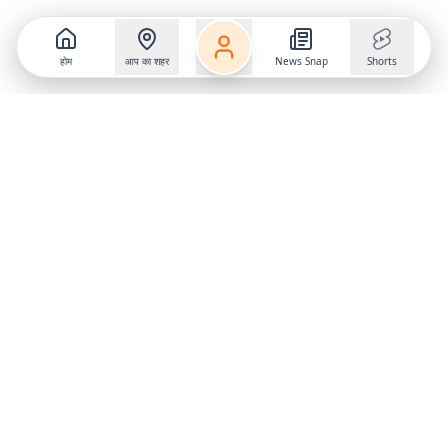
होम
आप का शहर
News Snap
Shorts
Follow us on
X
Download Mobile App
State
›
Jharkhand
›
Hindi News
Gumla News
Bihar News
Dumka News