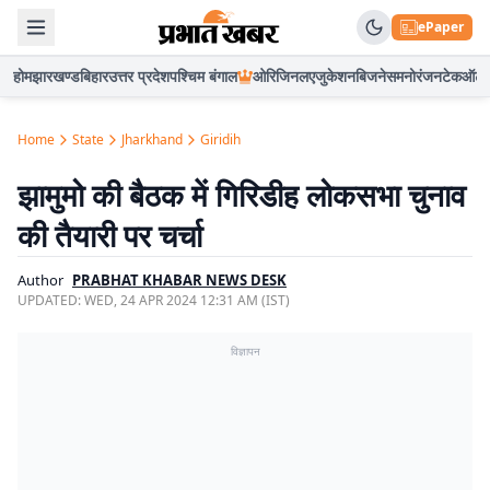
ePaper
होम
झारखण्ड
बिहार
उत्तर प्रदेश
पश्चिम बंगाल
ओरिजिनल
एजुकेशन
बिजनेस
मनोरंजन
टेक
ऑटो
Home
State
Jharkhand
Giridih
झामुमो की बैठक में गिरिडीह लोकसभा चुनाव
की तैयारी पर चर्चा
Author
PRABHAT KHABAR NEWS DESK
UPDATED:
WED, 24 APR 2024 12:31 AM (IST)
विज्ञापन