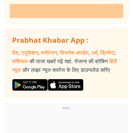
Prabhat Khabar App :
देश
,
एजुकेशन
,
मनोरंजन
,
बिजनेस अपडेट
,
धर्म
,
क्रिकेट
,
राशिफल
की ताजा खबरें पढ़ें यहां. रोजाना की ब्रेकिंग
हिंदी
न्यूज
और लाइव न्यूज कवरेज के लिए डाउनलोड करिए
विज्ञापन