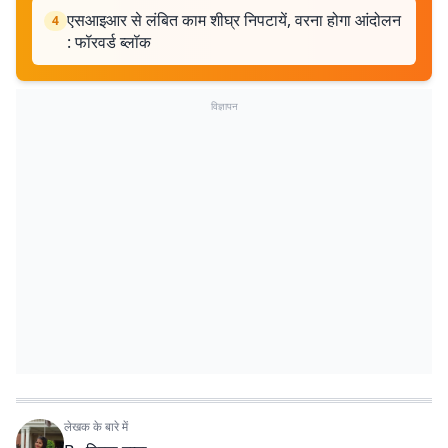
एसआइआर से लंबित काम शीघ्र निपटायें, वरना होगा आंदोलन
4
: फॉरवर्ड ब्लॉक
विज्ञापन
लेखक के बारे में