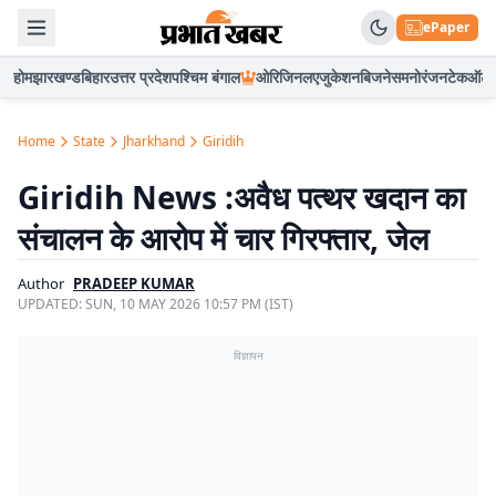
ePaper
होम
झारखण्ड
बिहार
उत्तर प्रदेश
पश्चिम बंगाल
ओरिजिनल
एजुकेशन
बिजनेस
मनोरंजन
टेक
ऑटो
Home
State
Jharkhand
Giridih
Giridih News :अवैध पत्थर खदान का
संचालन के आरोप में चार गिरफ्तार, जेल
Author
PRADEEP KUMAR
UPDATED:
SUN, 10 MAY 2026 10:57 PM (IST)
विज्ञापन