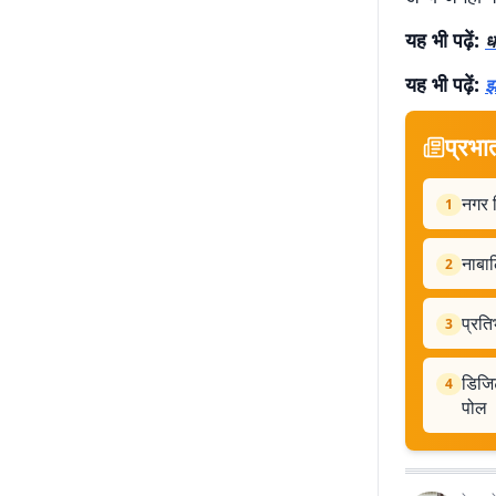
यह भी पढ़ें:
ध
यह भी पढ़ें:
झ
प्रभा
नगर व
1
नाबाल
2
प्रति
3
डिजिट
4
पोल