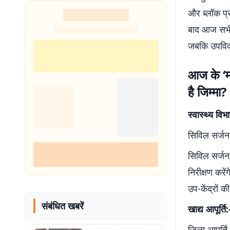
और ब्लॉक प्र
बाद आज सभी 
जबकि उपविका
आज के ‘म
है जिम्मा?
स्वास्थ्य विभा
सिविल सर्जन
सिविल सर्जन
निरीक्षण करे
उप-केंद्रों की
संबंधित खबरें
खाद्य आपूर्त
जिला आपूर्त