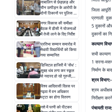
नाबालिग से छेड़छाड़ और
यौन उत्पीड़न के आरोपी के
जिला आपूर्
दोनों ठिकानों पर पुलिस ने
प्रणाली दुका
चिपकाया इश्तेहार
नगर विकास की समीक्षा
5 दुकानों औ
बैठक में डीसी ने योजनाओं
दुकानों का निर
में तेजी लाने के दिए निर्देश
कल्याण विभा
प्रतिभा सम्मान समारोह में
मेधावी विद्यार्थियों को किया
सभी कल्याण 
गया सम्मानित
1 सरना-मसना स
डिजिटल हाजिरी में 'सेंध' :
निर्माण के ब
सुबह थंब लगा कर स्कूल
से नदारद हो रहे गुरुजी,
श्रम विभाग:-
जनसुनवाई में खुली पोल
विश्व आदिवासी दिवस पर
श्रम अधीक्षक
गढ़वा में वन अधिकार
पट्टा का होगा वितरण
निरीक्षण करन
नशे में पत्नी को पीटकर
पंचायती राज