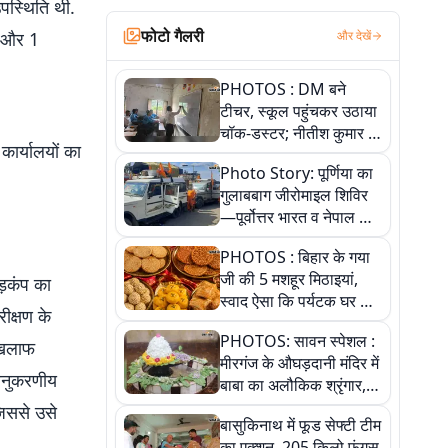
उपस्थिति थी.
फोटो गैलरी
ं और 1
और देखें
PHOTOS : DM बने
टीचर, स्कूल पहुंचकर उठाया
चॉक-डस्टर; नीतीश कुमार के
कार्यालयों का
इस चहेते अधिकारी को
Photo Story: पूर्णिया का
जानिए
गुलाबबाग जीरोमाइल शिविर
—पूर्वोत्तर भारत व नेपाल के
कांवरियों का प्रमुख सेवा धाम
PHOTOS : बिहार के गया
जी की 5 मशहूर मिठाइयां,
ड़कंप का
स्वाद ऐसा कि पर्यटक घर ले
ीक्षण के
जाना नहीं भूलते, तस्वीरों में
PHOTOS: सावन स्पेशल :
देखें
 खिलाफ
मीरगंज के औघड़दानी मंदिर में
अनुकरणीय
बाबा का अलौकिक श्रृंगार,
तस्वीरों में देखें महादेव के कई
 जिससे उसे
बासुकिनाथ में फूड सेफ्टी टीम
मनमोहक स्वरूप
का एक्शन, 205 किलो फंगस