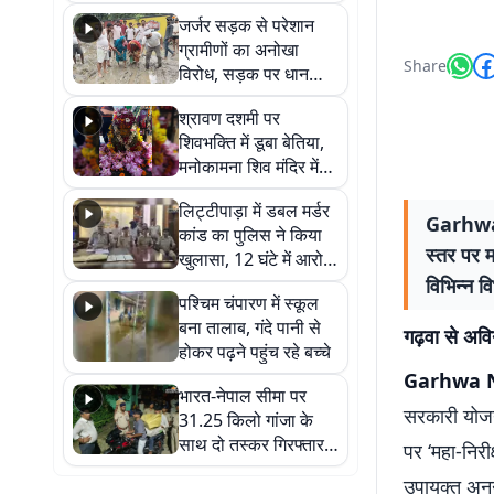
कहा नहीं थी उम्मीद, बेटा
जर्जर सड़क से परेशान
था तो किसी को बोलने की
ग्रामीणों का अनोखा
नहीं थी हिम्मत
Share
विरोध, सड़क पर धान
रोपकर और खाद डालकर
श्रावण दशमी पर
जताया आक्रोश
शिवभक्ति में डूबा बेतिया,
मनोकामना शिव मंदिर में
हुआ भव्य श्रृंगार
लिट्टीपाड़ा में डबल मर्डर
Garhwa N
कांड का पुलिस ने किया
स्तर पर म
खुलासा, 12 घंटे में आरोपी
गिरफ्तार
विभिन्न व
पश्चिम चंपारण में स्कूल
बना तालाब, गंदे पानी से
गढ़वा से अवि
होकर पढ़ने पहुंच रहे बच्चे
Garhwa 
भारत-नेपाल सीमा पर
सरकारी योजन
31.25 किलो गांजा के
साथ दो तस्कर गिरफ्तार,
पर ‘महा-निरी
नेपाली नंबर की बाइक
उपायुक्त अन
जब्त