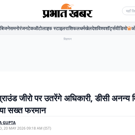
Searc
बिजनेस
मनोरंजन
टेक
ऑटो
लाइफ स्टाइल
राशिफल
धर्म
खेल
देश
विश्व
शॉर्ट्स
वीडियो
ओ
विज्ञापन
ग्राउंड जीरो पर उतरेंगे अधिकारी, डीसी अनन्य म
िया सख्त फरमान
A GUPTA
, 20 MAY 2026 09:18 AM (IST)