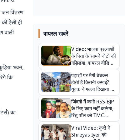
ली जन वितरण
ल की ऐसी ही
रण वाली
वायरल खबरें
Video: भाजपा प्रत्याशी
के पिता के सामने नोटों की
गड्डियां, वायरल वीडियो
ुड़िया भवन,
से राजनीति में उबाल,
पहाड़ों पर मैगी बेचकर
अजित महतो बोले- TMC
ेंगे कि
होती है कितनी कमाई?
की गंदी चाल
युवक ने गल्ला दिखाया तो
नौकरी वालों के खड़े हो गए
जिंदगी में कभी RSS-BJP
कान
के लिए काम नहीं करूंगा,
टर्स) का
रिंटू पॉल को TMC
ऑफिस में ले जाकर पीटा,
Viral Video: कुत्ते ने
Video वायरल
Shreyas Iyer को