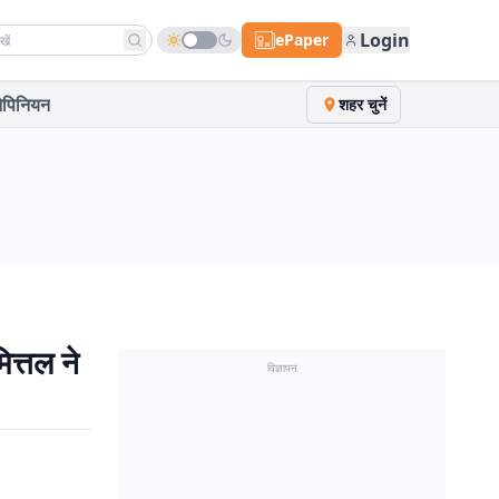
h news
Login
ePaper
पिनियन
शहर चुनें
ित्तल ने
विज्ञापन