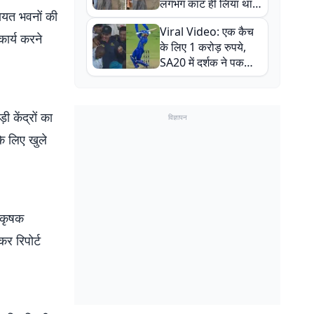
लगभग काट ही लिया था,
ायत भवनों की
न्यूजीलैंड सीरीज से पहले
Viral Video: एक कैच
बाल-बाल बचे
कार्य करने
के लिए 1 करोड़ रुपये,
SA20 में दर्शक ने पकड़ा
एक हाथ से गजब का कैच
 केंद्रों का
विज्ञापन
के लिए खुले
‘कृषक
र रिपोर्ट