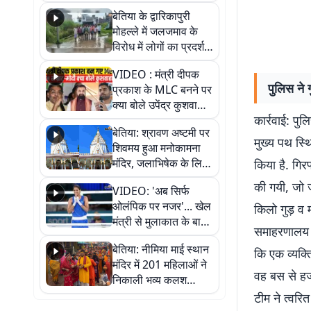
पुल
बेतिया के द्वारिकापुरी
मोहल्ले में जलजमाव के
विरोध में लोगों का प्रदर्शन,
स्थायी समाधान की मांग
VIDEO : मंत्री दीपक
पुलिस ने 
प्रकाश के MLC बनने पर
क्या बोले उपेंद्र कुशवाहा,
कार्रवाई: पु
सुनिए
बेतिया: श्रावण अष्टमी पर
मुख्य पथ स्
शिवमय हुआ मनोकामना
मंदिर, जलाभिषेक के लिए
किया है. गिरफ
लगी लंबी कतारें
की गयी, जो 
VIDEO: 'अब सिर्फ
ओलंपिक पर नजर'... खेल
किलो गुड़ व
मंत्री से मुलाकात के बाद
समाहरणालय स्
जैसमीन लंबोरिया का बड़ा
बेतिया: नीमिया माई स्थान
बयान
कि एक व्यक्त
मंदिर में 201 महिलाओं ने
वह बस से हजा
निकाली भव्य कलश
शोभायात्रा, शिवलिंग
टीम ने त्वरि
प्राण-प्रतिष्ठा महोत्सव