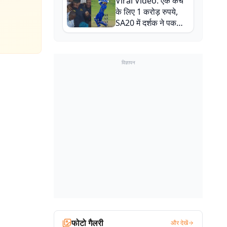
Viral Video: एक कैच
बाल-बाल बचे
के लिए 1 करोड़ रुपये,
SA20 में दर्शक ने पकड़ा
एक हाथ से गजब का कैच
विज्ञापन
फोटो गैलरी
और देखें