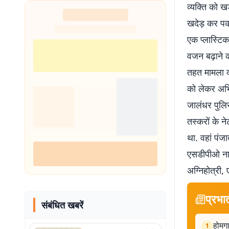
व्यक्ति को ख
शुरू
खदेड़ कर पक
एक प्लास्टिक
वजन बढ़ाने क
तहत मामला दर
को लेकर अभिय
जालंधर पुलिस
तस्करों के न
था. वहां पंज
एसडीपीओ नागर
अग्निहोत्री
प्रभा
संबंधित खबरें
होमगा
1