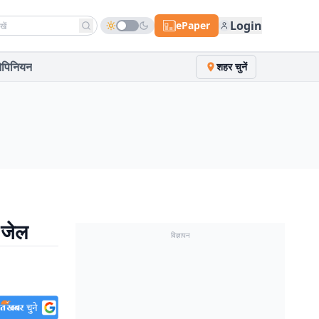
h news
Login
ePaper
पिनियन
शहर चुनें
 जेल
विज्ञापन