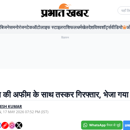
Searc
बिजनेस
मनोरंजन
टेक
ऑटो
लाइफ स्टाइल
राशिफल
धर्म
खेल
देश
विश्व
शॉर्ट्स
वीडियो
ओ
विज्ञापन
की अफीम के साथ तस्कर गिरफ्तार, भेजा गया
PESH KUMAR
, 17 MAY 2026 07:52 PM (IST)