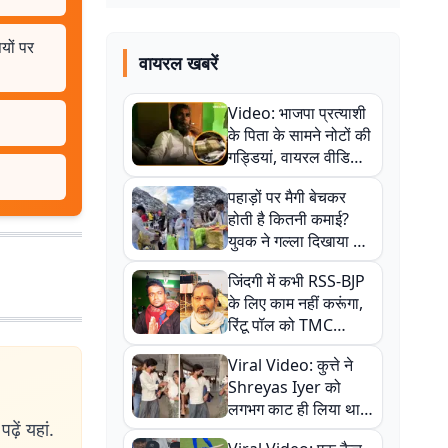
यों पर
वायरल खबरें
Video: भाजपा प्रत्याशी
के पिता के सामने नोटों की
गड्डियां, वायरल वीडियो
से राजनीति में उबाल,
पहाड़ों पर मैगी बेचकर
अजित महतो बोले- TMC
होती है कितनी कमाई?
की गंदी चाल
युवक ने गल्ला दिखाया तो
नौकरी वालों के खड़े हो गए
जिंदगी में कभी RSS-BJP
कान
के लिए काम नहीं करूंगा,
रिंटू पॉल को TMC
ऑफिस में ले जाकर पीटा,
Viral Video: कुत्ते ने
Video वायरल
Shreyas Iyer को
लगभग काट ही लिया था,
ढ़ें यहां.
न्यूजीलैंड सीरीज से पहले