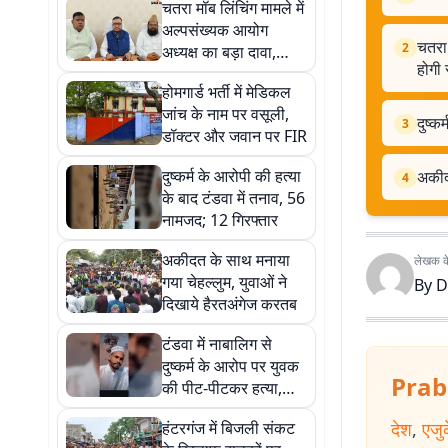
चतरा मॉब लिंचिंग मामले में
अल्पसंख्यक आयोग
चतरा 
2
अध्यक्ष का बड़ा दावा,
होगी 
बोले- घटना के दोषियों पर
होमगार्ड भर्ती में मेडिकल
होगी सख्त कार्रवाई
जांच के नाम पर वसूली,
दुष्क
3
डॉक्टर और जवान पर FIR
दुष्कर्म के आरोपी की हत्या
अकीदत
4
के बाद टंडवा में तनाव, 56
नामजद; 12 गिरफ्तार
अकीदत के साथ मनाया
लेखक के 
गया चेहल्लुम, युवाओं ने
By
D
दिखाये हैरतअंगेज करतब
टंडवा में नाबालिग से
दुष्कर्म के आरोप पर युवक
Prab
की पीट-पीटकर हत्या,
इलाके में तनाव; पुलिस
हंटरगंज में बिजली संकट
देश
,
एजु
तैनात