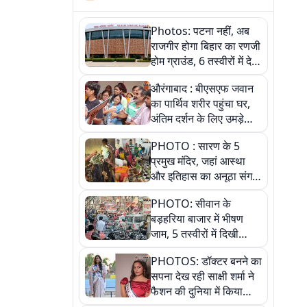
Photos: पटना नहीं, अब
राजगीर होगा बिहार का रणजी
होम ग्राउंड, 6 तस्वीरों में देखें
नए स्टेडियम की पूरी कहानी
औरंगाबाद : बीएसएफ जवान
का पार्थिव शरीर पहुंचा घर,
अंतिम दर्शन के लिए उमड़े
लोग
PHOTO : सारण के 5
प्रमुख मंदिर, जहां आस्था
और इतिहास का अनूठा संगम,
तस्वीरों में जानिए
PHOTO: सीवान के
बड़हरिया बाजार में भीषण
जाम, 5 तस्वीरों में दिखी
अव्यवस्था
PHOTOS: डॉक्टर बनने का
सपना देख रही साक्षी शर्मा ने
फैशन की दुनिया में किया
कमाल,जानिए बेगूसराय की