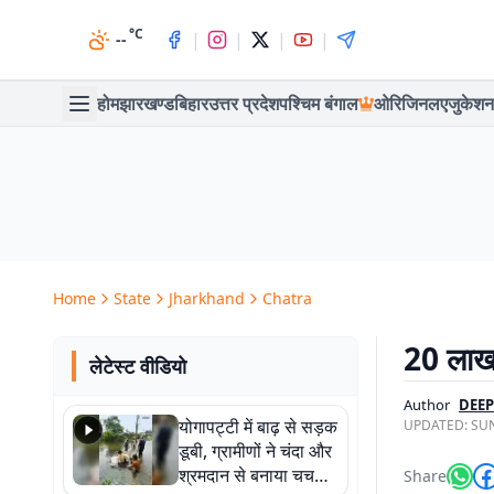
°C
|
|
|
|
--
होम
झारखण्ड
बिहार
उत्तर प्रदेश
पश्चिम बंगाल
ओरिजिनल
एजुकेशन
Home
State
Jharkhand
Chatra
20 लाख 
लेटेस्ट वीडियो
Author
DEE
योगापट्टी में बाढ़ से सड़क
UPDATED:
SUN
डूबी, ग्रामीणों ने चंदा और
श्रमदान से बनाया चचरी
Share