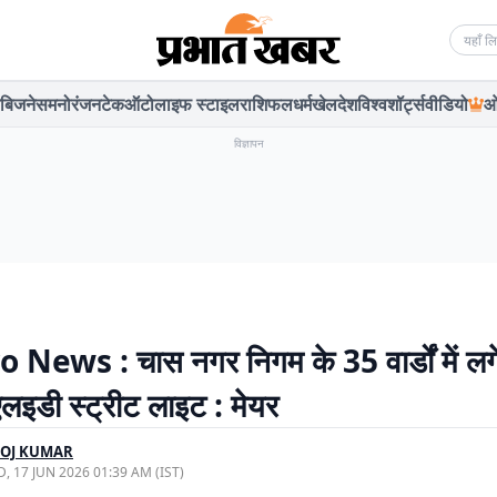
Searc
बिजनेस
मनोरंजन
टेक
ऑटो
लाइफ स्टाइल
राशिफल
धर्म
खेल
देश
विश्व
शॉर्ट्स
वीडियो
ओ
विज्ञापन
News : चास नगर निगम के 35 वार्डों में लगें
इडी स्ट्रीट लाइट : मेयर
OJ KUMAR
, 17 JUN 2026 01:39 AM (IST)