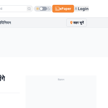
h news
Login
ePaper
पिनियन
शहर चुनें
गे
विज्ञापन