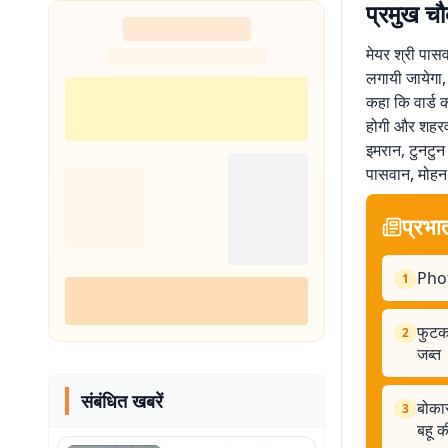
प्रमुख चौ
मेयर श्री पासव
लगायी जायेगा,
कहा कि वार्ड
होगी और शहरवा
इमरान, टुनटुन म
पासवान, मोहन
प्रभा
Phot
1
फुटक
2
जब्त
संबंधित खबरें
बोकार
3
बहू क