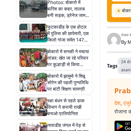
Photos: बोकारो में
बारिश का कहर, तालाब
बोकार
4
बनी सड़क, ड्रेनेज जाम
होने पर भड़के लोग
फुटकाडीह के एक होटल
में पुलिस की छापेमारी, एक
लेखक के 
किलो गांजा समेत 147
By
M
बोतल अवैध शराब जब्त
बोकारो में सनकी ने मचाया
तांडव: खेत जा रहे परिवार
24 di
पर कुल्हाड़ी से किया
Tags
asan
हमला, सास-ससुर और बहू
बोकारो में झामुमो ने शिबू
की मौत
सोरेन की पहली पुण्यतिथि
पर बांटी शिक्षण सामग्री
Prab
रक्षा बंधन से पहले डाक
देश
,
एजु
विभाग ने करायी राखी
रोजाना की
बनाओ प्रतियोगिता
नावाडीह जंगल में पेड़ से