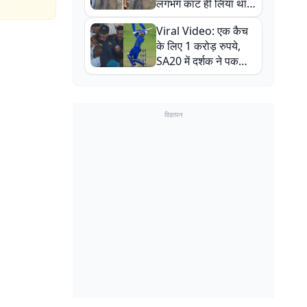
लगभग काट ही लिया था,
न्यूजीलैंड सीरीज से पहले
Viral Video: एक कैच
बाल-बाल बचे
के लिए 1 करोड़ रुपये,
SA20 में दर्शक ने पकड़ा
एक हाथ से गजब का कैच
विज्ञापन