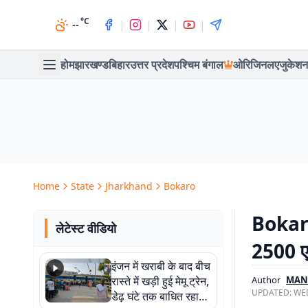
°C
|
|
|
|
--
होम
झारखण्ड
बिहार
उत्तर प्रदेश
पश्चिम बंगाल
ओरिजिनल
एजुकेशन
Home
State
Jharkhand
Bokaro
Bokaro 
लेटेस्ट वीडियो
2500 एल
इंजन में खराबी के बाद बीच
रास्ते में खड़ी हुई मेमू ट्रेन,
Author
MAN
UPDATED:
WED
डेढ़ घंटे तक बाधित रहा