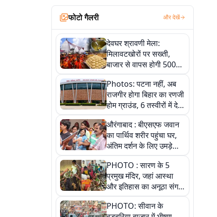
फोटो गैलरी
और देखें
देवघर श्रावणी मेला:
मिलावटखोरों पर सख्ती,
बाजार से वापस होगी 500
किलो संदिग्ध खाद्य सामग्री,
Photos: पटना नहीं, अब
देखें तस्वीरें
राजगीर होगा बिहार का रणजी
होम ग्राउंड, 6 तस्वीरों में देखें
नए स्टेडियम की पूरी कहानी
औरंगाबाद : बीएसएफ जवान
का पार्थिव शरीर पहुंचा घर,
अंतिम दर्शन के लिए उमड़े
लोग
PHOTO : सारण के 5
प्रमुख मंदिर, जहां आस्था
और इतिहास का अनूठा संगम,
तस्वीरों में जानिए
PHOTO: सीवान के
बड़हरिया बाजार में भीषण