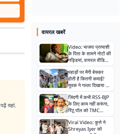
वायरल खबरें
Video: भाजपा प्रत्याशी
के पिता के सामने नोटों की
गड्डियां, वायरल वीडियो
से राजनीति में उबाल,
पहाड़ों पर मैगी बेचकर
अजित महतो बोले- TMC
होती है कितनी कमाई?
की गंदी चाल
युवक ने गल्ला दिखाया तो
नौकरी वालों के खड़े हो गए
जिंदगी में कभी RSS-BJP
कान
के लिए काम नहीं करूंगा,
ढ़ें यहां.
रिंटू पॉल को TMC
ऑफिस में ले जाकर पीटा,
Viral Video: कुत्ते ने
Video वायरल
Shreyas Iyer को