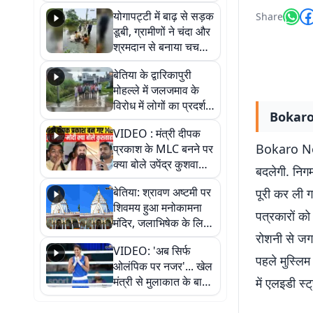
आवागमन
योगापट्टी में बाढ़ से सड़क
Share
डूबी, ग्रामीणों ने चंदा और
श्रमदान से बनाया चचरी
पुल
बेतिया के द्वारिकापुरी
मोहल्ले में जलजमाव के
विरोध में लोगों का प्रदर्शन,
Bokaro Ne
स्थायी समाधान की मांग
VIDEO : मंत्री दीपक
Bokaro New
प्रकाश के MLC बनने पर
क्या बोले उपेंद्र कुशवाहा,
बदलेगी. निगम
सुनिए
बेतिया: श्रावण अष्टमी पर
पूरी कर ली ग
शिवमय हुआ मनोकामना
पत्रकारों को
मंदिर, जलाभिषेक के लिए
रोशनी से जगम
लगी लंबी कतारें
VIDEO: 'अब सिर्फ
पहले मुस्लिम
ओलंपिक पर नजर'... खेल
मंत्री से मुलाकात के बाद
में एलइडी स
जैसमीन लंबोरिया का बड़ा
बयान