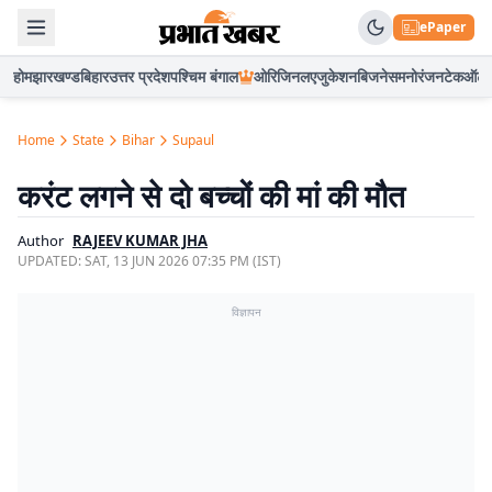
ePaper
होम
झारखण्ड
बिहार
उत्तर प्रदेश
पश्चिम बंगाल
ओरिजिनल
एजुकेशन
बिजनेस
मनोरंजन
टेक
ऑटो
Home
State
Bihar
Supaul
करंट लगने से दो बच्चों की मां की मौत
Author
RAJEEV KUMAR JHA
UPDATED:
SAT, 13 JUN 2026 07:35 PM (IST)
विज्ञापन