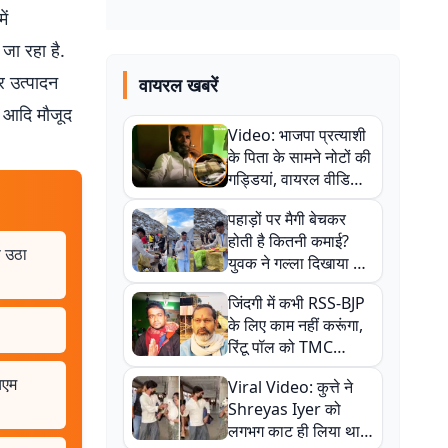
ें
जा रहा है.
 उत्पादन
वायरल खबरें
व आदि मौजूद
Video: भाजपा प्रत्याशी
के पिता के सामने नोटों की
गड्डियां, वायरल वीडियो
से राजनीति में उबाल,
पहाड़ों पर मैगी बेचकर
अजित महतो बोले- TMC
होती है कितनी कमाई?
की गंदी चाल
े उठा
युवक ने गल्ला दिखाया तो
नौकरी वालों के खड़े हो गए
जिंदगी में कभी RSS-BJP
कान
के लिए काम नहीं करूंगा,
रिंटू पॉल को TMC
ऑफिस में ले जाकर पीटा,
एचएम
Viral Video: कुत्ते ने
Video वायरल
Shreyas Iyer को
लगभग काट ही लिया था,