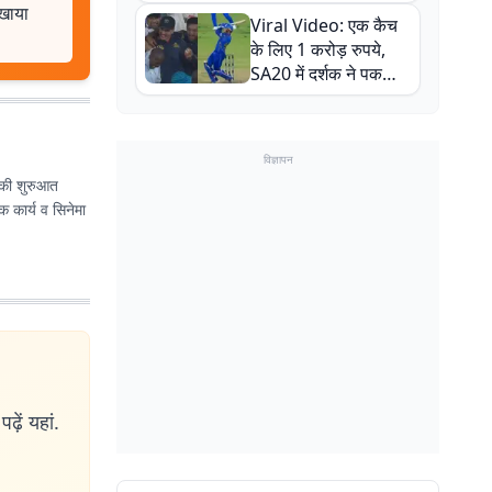
न्यूजीलैंड सीरीज से पहले
िखाया
Viral Video: एक कैच
बाल-बाल बचे
के लिए 1 करोड़ रुपये,
SA20 में दर्शक ने पकड़ा
एक हाथ से गजब का कैच
विज्ञापन
र की शुरुआत
क कार्य व सिनेमा
ढ़ें यहां.