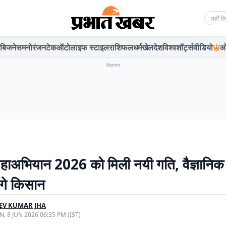
Searc
बिजनेस
मनोरंजन
टेक
ऑटो
लाइफ स्टाइल
राशिफल
धर्म
खेल
देश
विश्व
शॉर्ट्स
वीडियो
ओ
विज्ञापन
ाअभियान 2026 को मिली नयी गति, वैज्ञानिक 
ंगे किसान
EV KUMAR JHA
, 8 JUN 2026 06:35 PM (IST)