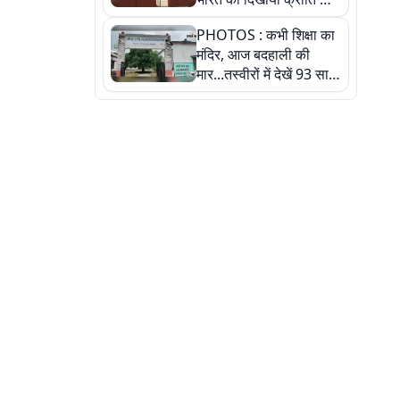
रास्ता: तस्वीरों में देखिए
PHOTOS : कभी शिक्षा का
मंदिर, आज बदहाली की
मार...तस्वीरों में देखें 93 साल
पुराने इस हाई स्कूल की
हकीकत