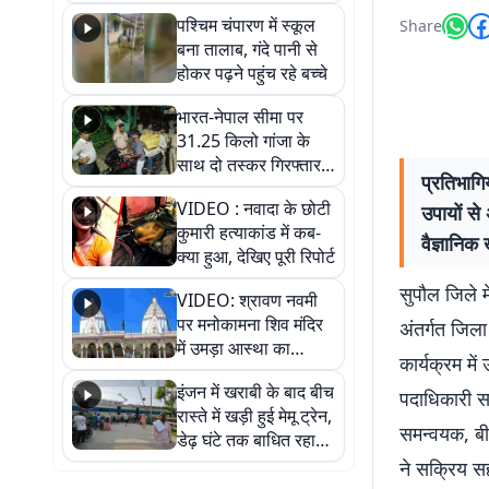
गिरफ्तार
पश्चिम चंपारण में स्कूल
Share
बना तालाब, गंदे पानी से
होकर पढ़ने पहुंच रहे बच्चे
भारत-नेपाल सीमा पर
31.25 किलो गांजा के
साथ दो तस्कर गिरफ्तार,
प्रतिभागि
नेपाली नंबर की बाइक
VIDEO : नवादा के छोटी
उपायों से
जब्त
कुमारी हत्याकांड में कब-
वैज्ञानिक
क्या हुआ, देखिए पूरी रिपोर्ट
सुपौल जिले म
VIDEO: श्रावण नवमी
पर मनोकामना शिव मंदिर
अंतर्गत जिल
में उमड़ा आस्था का
कार्यक्रम मे
सैलाब, हर-हर महादेव के
इंजन में खराबी के बाद बीच
जयघोष से गूंजा परिसर
पदाधिकारी स
रास्ते में खड़ी हुई मेमू ट्रेन,
समन्वयक, बी
डेढ़ घंटे तक बाधित रहा
आवागमन
ने सक्रिय सह