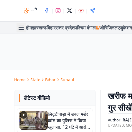
°C
|
|
|
|
--
होम
झारखण्ड
बिहार
उत्तर प्रदेश
पश्चिम बंगाल
ओरिजिनल
एजुकेशन
Home
State
Bihar
Supaul
खरीफ मह
लेटेस्ट वीडियो
गुर सीखे
लिट्टीपाड़ा में डबल मर्डर
कांड का पुलिस ने किया
Author
RAJE
UPDATED:
MON
खुलासा, 12 घंटे में आरोपी