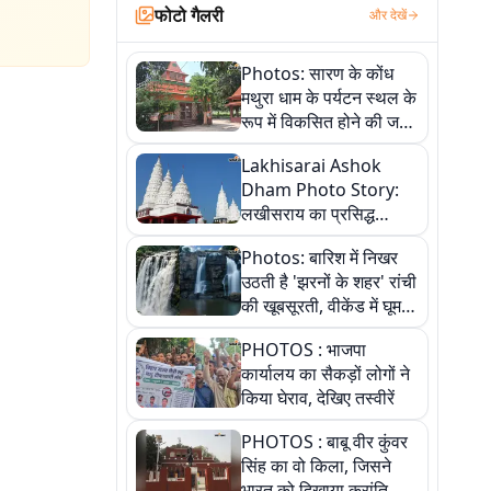
फोटो गैलरी
और देखें
Photos: सारण के कोंध
मथुरा धाम के पर्यटन स्थल के
रूप में विकसित होने की जगी
आस, 9 तस्वीरों में देखें पूरी
Lakhisarai Ashok
कहानी
Dham Photo Story:
लखीसराय का प्रसिद्ध
अशोक धाम—आस्था,
Photos: बारिश में निखर
श्रृंगार, अनुष्ठान और
उठती है 'झरनों के शहर' रांची
अलौकिक संध्या आरती के
की खूबसूरती, वीकेंड में घूम
विहंगम दृश्य
आएं ये 5 वादियां
PHOTOS : भाजपा
कार्यालय का सैकड़ों लोगों ने
किया घेराव, देखिए तस्वीरें
PHOTOS : बाबू वीर कुंवर
सिंह का वो किला, जिसने
भारत को दिखाया क्रांति का