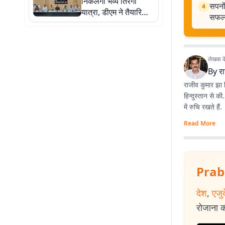
निकलेगी भव्य तिरंगा
सपनों
4
यात्रा, डीएम ने तैयारियों
सफलत
को लेकर अधिकारियों को
दिए निर्देश
लेखक के 
By
र
राजीव कुमार झा प
हिन्दुस्तान से क
में रुचि रखते हैं.
Read More
Prab
देश
,
एजु
रोजाना की