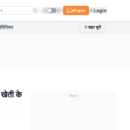
h news
Login
ePaper
पिनियन
शहर चुनें
खेती के
विज्ञापन