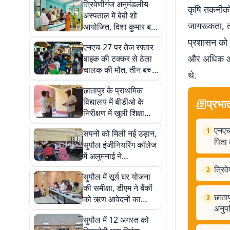
त्रिवेणीगंज अनुमंडलीय
कृषि तकनीकों 
अस्पताल में बेबी शो
जागरूकता, तक
आयोजित, दिशा कुमार बनीं
प्रथम
प्रशासन को 
एनएच-27 पर तेज रफ्तार
और अधिक आय 
बाइक की टक्कर से ठेला
चालक की मौत, तीन बच्चों
थे.
के सिर से उठा पिता का
छातापुर के प्राथमिक
साया
विद्यालय में बीडीओ के
प्रभा
निरीक्षण में खुली शिक्षा
व्यवस्था की पोल, एचएम
एनएच
1
सपनों को मिली नई उड़ान,
अनुपस्थित, एमडीएम में भी
पिता
सुपौल इंजीनियरिंग कॉलेज
मिली गड़बड़ी
में अलुमनाई ने
नवप्रवेशियों को दिखाया
त्रिव
2
सुपौल में सूर्य घर योजना
सफलता का रास्ता
की समीक्षा, डीएम ने बैंकों
छाताप
3
को ऋण आवेदनों का
अनुपस
शीघ्र निष्पादन करने का
सुपौल में 12 अगस्त को
दिया निर्देश