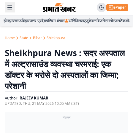
ePaper
होम
झारखण्ड
बिहार
उत्तर प्रदेश
पश्चिम बंगाल
ओरिजिनल
एजुकेशन
बिजनेस
मनोरंजन
टेक
ऑटो
Home
State
Bihar
Shiekhpura
Sheikhpura News : सदर अस्पताल
में अल्ट्रासाउंड व्यवस्था चरमराई: एक
डॉक्टर के भरोसे दो अस्पतालों का जिम्मा;
परेशानी
Author
RAJEEV KUMAR
UPDATED:
THU, 21 MAY 2026 10:05 AM (IST)
विज्ञापन