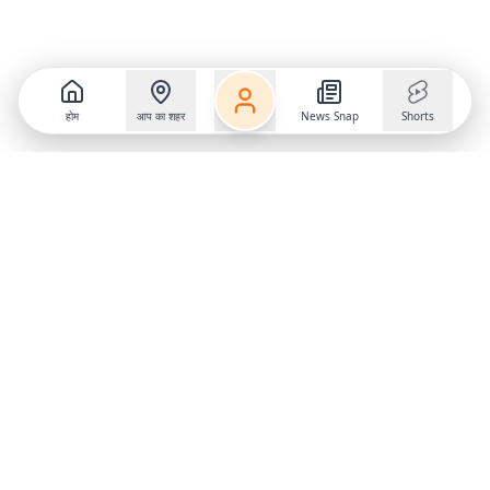
होम
आप का शहर
News Snap
Shorts
Follow us on
X
Download Mobile App
State
›
Jharkhand
›