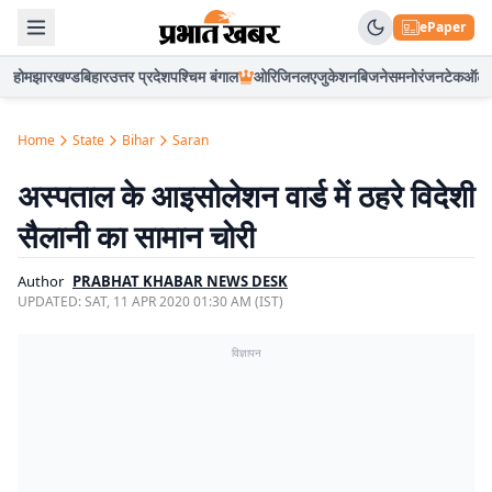
ePaper
होम
झारखण्ड
बिहार
उत्तर प्रदेश
पश्चिम बंगाल
ओरिजिनल
एजुकेशन
बिजनेस
मनोरंजन
टेक
ऑटो
Home
State
Bihar
Saran
अस्पताल के आइसोलेशन वार्ड में ठहरे विदेशी
सैलानी का सामान चोरी
Author
PRABHAT KHABAR NEWS DESK
UPDATED:
SAT, 11 APR 2020 01:30 AM (IST)
विज्ञापन