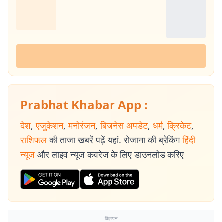
Prabhat Khabar App :
देश
,
एजुकेशन
,
मनोरंजन
,
बिजनेस अपडेट
,
धर्म
,
क्रिकेट
,
राशिफल
की ताजा खबरें पढ़ें यहां. रोजाना की ब्रेकिंग
हिंदी
न्यूज
और लाइव न्यूज कवरेज के लिए डाउनलोड करिए
विज्ञापन