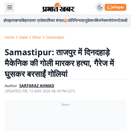
ePaper
होम
झारखण्ड
बिहार
उत्तर प्रदेश
पश्चिम बंगाल
ओरिजिनल
एजुकेशन
बिजनेस
मनोरंजन
टेक
ऑटो
Home
State
Bihar
Samastipur
Samastipur: ताजपुर में दिनदहाड़े
मैकेनिक की गोली मारकर हत्या, गैरेज में
घुसकर बरसाईं गोलियां
Author
SARFARAZ AHMAD
UPDATED:
FRI, 15 MAY 2026 08:18 PM (IST)
विज्ञापन