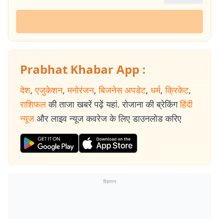
Prabhat Khabar App :
देश
,
एजुकेशन
,
मनोरंजन
,
बिजनेस अपडेट
,
धर्म
,
क्रिकेट
,
राशिफल
की ताजा खबरें पढ़ें यहां. रोजाना की ब्रेकिंग
हिंदी
न्यूज
और लाइव न्यूज कवरेज के लिए डाउनलोड करिए
विज्ञापन