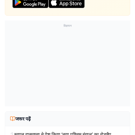
विज्ञापन
जरूर पढ़ें
1
स्वपन दासगुप्ता ने पेश किया ‘नया पश्चिम बंगाल’ का रोडमैप,