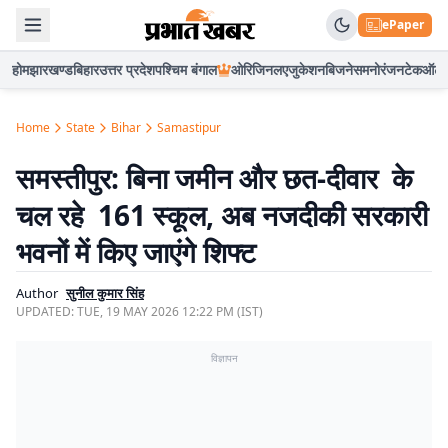
ePaper
होम
झारखण्ड
बिहार
उत्तर प्रदेश
पश्चिम बंगाल
ओरिजिनल
एजुकेशन
बिजनेस
मनोरंजन
टेक
ऑटो
Home
State
Bihar
Samastipur
समस्तीपुर: बिना जमीन और छत-दीवार के
चल रहे 161 स्कूल, अब नजदीकी सरकारी
भवनों में किए जाएंगे शिफ्ट
Author
सुनील कुमार सिंह
UPDATED:
TUE, 19 MAY 2026 12:22 PM (IST)
विज्ञापन