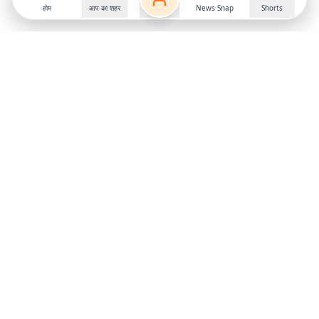
होम
आप का शहर
News Snap
Shorts
Follow us on
X
Download Mobile App
State
›
Jharkhand
›
Hindi News
Gumla News
Bihar News
Dumka News
Delhi News
Ranchi News
Odisha News
Bokaro News