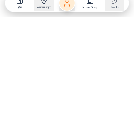
होम
आप का शहर
News Snap
Shorts
Follow us on
X
Download Mobile App
State
›
Jharkhand
›
Hindi News
Gumla News
Bihar News
Dumka News
Delhi News
Ranchi News