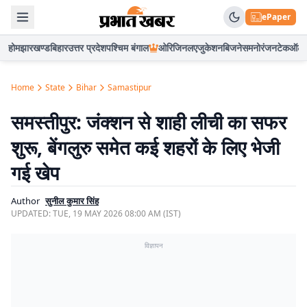
ePaper
होम
झारखण्ड
बिहार
उत्तर प्रदेश
पश्चिम बंगाल
ओरिजिनल
एजुकेशन
बिजनेस
मनोरंजन
टेक
ऑटो
Home
State
Bihar
Samastipur
समस्तीपुर: जंक्शन से शाही लीची का सफर
शुरू, बेंगलुरु समेत कई शहरों के लिए भेजी
गई खेप
Author
सुनील कुमार सिंह
UPDATED:
TUE, 19 MAY 2026 08:00 AM (IST)
विज्ञापन