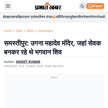
ePaper
होम
झारखण्ड
बिहार
उत्तर प्रदेश
पश्चिम बंगाल
ओरिजिनल
एजुकेशन
बिजनेस
मनोरंजन
टेक
ऑटो
Home
State
Bihar
Samastipur
समस्तीपुर: उगना महादेव मंदिर, जहां सेवक
बनकर रहे थे भगवान शिव
Author
ANIKET KUMAR
UPDATED:
TUE, 19 MAY 2026 10:45 AM (IST)
विज्ञापन