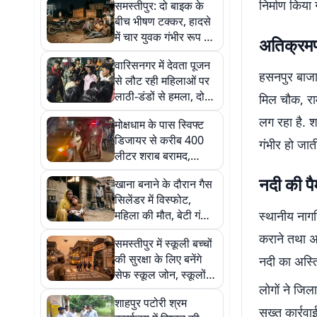
निर्माण किया 
समस्तीपुर: दो बाइक के
बीच भीषण टक्कर, हादसे
में चार युवक गंभीर रूप से
अतिक्रमण
घायल
वारिसनगर में देवता पूजन
हसनपुर बाजार
से लौट रही महिलाओं पर
लाठी-डंडों से हमला, दो
मिल चौक, रा
युवतियां गंभीर
लग रहा है. श
मोक्षधाम के पास स्विफ्ट
डिजायर से करीब 400
गंभीर हो जात
लीटर शराब बरामद,
चालक समेत दो फरार
नदी की प
खाना बनाने के दौरान गैस
सिलेंडर में विस्फोट,
महिला की मौत, बेटी गंभीर
स्थानीय नागर
रूप से झुलसी
कराने तथा अत
समस्तीपुर में स्कूली बच्चों
की सुरक्षा के लिए बनेंगे
नदी का अस्ति
सेफ स्कूल जोन, स्कूलों के
लोगों ने जिल
पास होंगे विशेष इंतजाम
शाहपुर पटोरी श्रम
सख्त कार्रवा