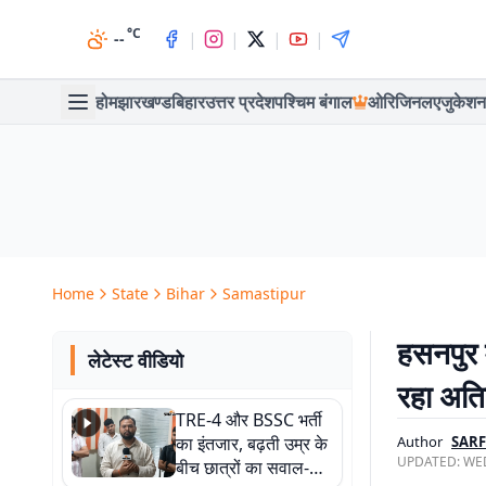
°C
|
|
|
|
--
होम
झारखण्ड
बिहार
उत्तर प्रदेश
पश्चिम बंगाल
ओरिजिनल
एजुकेशन
Home
State
Bihar
Samastipur
हसनपुर म
लेटेस्ट वीडियो
रहा अति
TRE-4 और BSSC भर्ती
का इंतजार, बढ़ती उम्र के
Author
SAR
UPDATED:
WED
बीच छात्रों का सवाल-