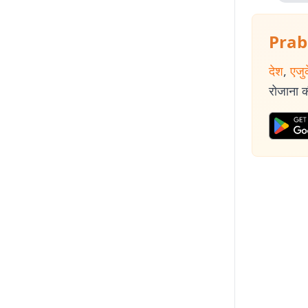
Prab
देश
,
एजु
रोजाना की