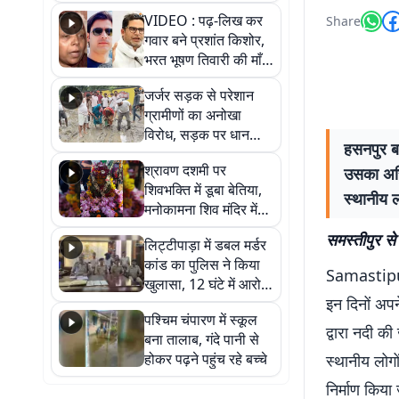
आखिर कब आएगी बहाली?
VIDEO : पढ़-लिख कर
Share
देखें वीडियो
गवार बने प्रशांत किशोर,
भरत भूषण तिवारी की माँ ने
कहा नहीं थी उम्मीद, बेटा
जर्जर सड़क से परेशान
था तो किसी को बोलने की
ग्रामीणों का अनोखा
नहीं थी हिम्मत
विरोध, सड़क पर धान
हसनपुर ब
रोपकर और खाद डालकर
श्रावण दशमी पर
उसका अस्त
जताया आक्रोश
शिवभक्ति में डूबा बेतिया,
स्थानीय ल
मनोकामना शिव मंदिर में
हुआ भव्य श्रृंगार
समस्तीपुर से 
लिट्टीपाड़ा में डबल मर्डर
कांड का पुलिस ने किया
Samastipur 
खुलासा, 12 घंटे में आरोपी
इन दिनों अपन
गिरफ्तार
पश्चिम चंपारण में स्कूल
द्वारा नदी 
बना तालाब, गंदे पानी से
होकर पढ़ने पहुंच रहे बच्चे
स्थानीय लोगो
निर्माण किया