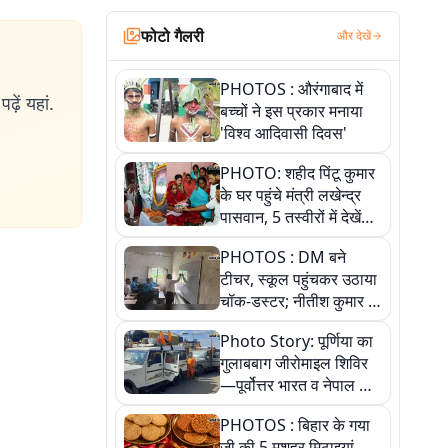
फोटो गैलरी
और देखें
PHOTOS : औरंगाबाद में
ढ़ें यहां.
बच्चों ने इस प्रकार मनाया
'विश्व आदिवासी दिवस'
PHOTO: शहीद पिंटू कुमार
के घर पहुंचे मंत्री लखेन्द्र
पासवान, 5 तस्वीरों में देखें
उस भावुक पल की पूरी
PHOTOS : DM बने
कहानी
टीचर, स्कूल पहुंचकर उठाया
चॉक-डस्टर; नीतीश कुमार के
इस चहेते अधिकारी को
Photo Story: पूर्णिया का
जानिए
गुलाबबाग जीरोमाइल शिविर
—पूर्वोत्तर भारत व नेपाल के
कांवरियों का प्रमुख सेवा धाम
PHOTOS : बिहार के गया
जी की 5 मशहूर मिठाइयां,