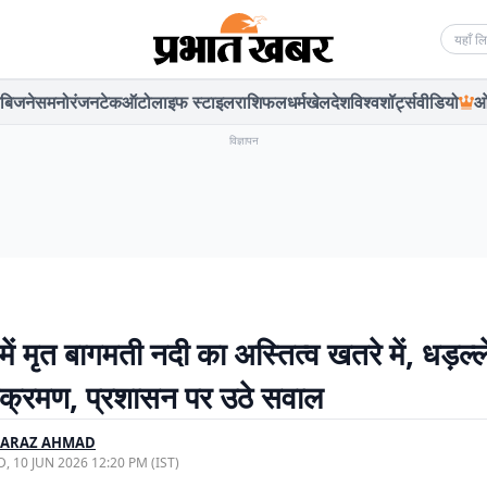
Searc
बिजनेस
मनोरंजन
टेक
ऑटो
लाइफ स्टाइल
राशिफल
धर्म
खेल
देश
विश्व
शॉर्ट्स
वीडियो
ओ
विज्ञापन
ें मृत बागमती नदी का अस्तित्व खतरे में, धड़ल्ले
क्रमण, प्रशासन पर उठे सवाल
FARAZ AHMAD
, 10 JUN 2026 12:20 PM (IST)