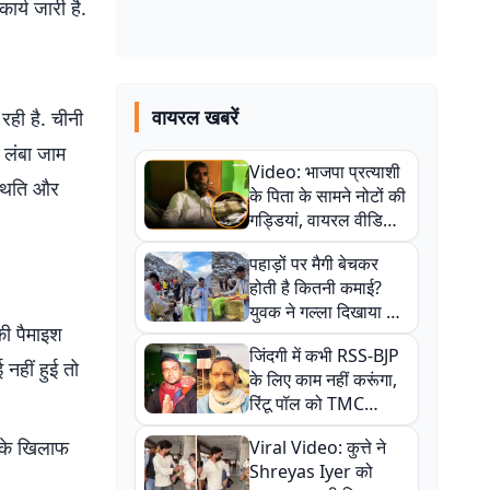
ार्य जारी है.
वायरल खबरें
रही है. चीनी
 लंबा जाम
Video: भाजपा प्रत्याशी
स्थिति और
के पिता के सामने नोटों की
गड्डियां, वायरल वीडियो
से राजनीति में उबाल,
पहाड़ों पर मैगी बेचकर
अजित महतो बोले- TMC
होती है कितनी कमाई?
की गंदी चाल
युवक ने गल्ला दिखाया तो
की पैमाइश
नौकरी वालों के खड़े हो गए
जिंदगी में कभी RSS-BJP
कान
नहीं हुई तो
के लिए काम नहीं करूंगा,
रिंटू पॉल को TMC
ऑफिस में ले जाकर पीटा,
ं के खिलाफ
Viral Video: कुत्ते ने
Video वायरल
Shreyas Iyer को