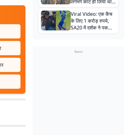
लगभग काट ही लिया था,
न्यूजीलैंड सीरीज से पहले
Viral Video: एक कैच
बाल-बाल बचे
के लिए 1 करोड़ रुपये,
SA20 में दर्शक ने पकड़ा
एक हाथ से गजब का कैच
र
विज्ञापन
ार