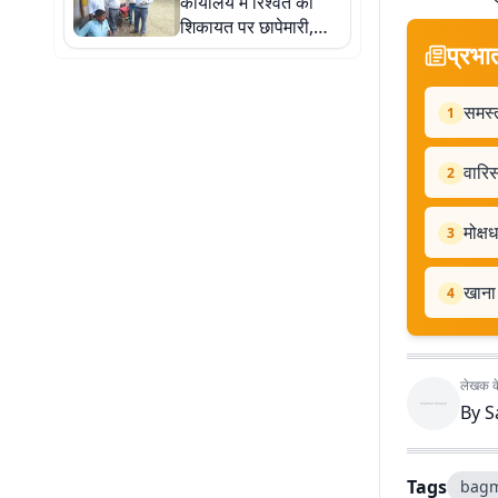
कार्यालय में रिश्वत की
शिकायत पर छापेमारी,
प्रभा
डाटा ऑपरेटर समेत चार
गिरफ्तार
समस्त
1
वारिस
2
मोक्
3
खाना 
4
लेखक के 
By
S
Tags
bagm