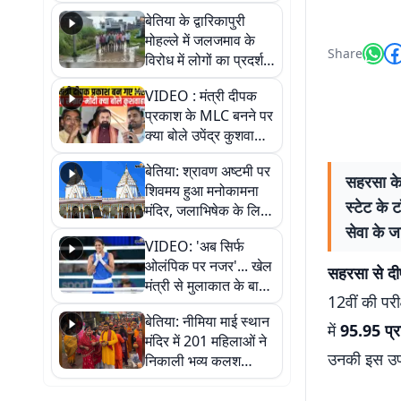
पुल
बेतिया के द्वारिकापुरी
मोहल्ले में जलजमाव के
Share
विरोध में लोगों का प्रदर्शन,
स्थायी समाधान की मांग
VIDEO : मंत्री दीपक
प्रकाश के MLC बनने पर
क्या बोले उपेंद्र कुशवाहा,
सुनिए
बेतिया: श्रावण अष्टमी पर
सहरसा के
शिवमय हुआ मनोकामना
स्टेट के 
मंदिर, जलाभिषेक के लिए
लगी लंबी कतारें
सेवा के ज
VIDEO: 'अब सिर्फ
ओलंपिक पर नजर'... खेल
सहरसा से दीप
मंत्री से मुलाकात के बाद
12वीं की परी
जैसमीन लंबोरिया का बड़ा
बेतिया: नीमिया माई स्थान
बयान
में
95.95 प्
मंदिर में 201 महिलाओं ने
उनकी इस उपलब
निकाली भव्य कलश
शोभायात्रा, शिवलिंग
प्राण-प्रतिष्ठा महोत्सव