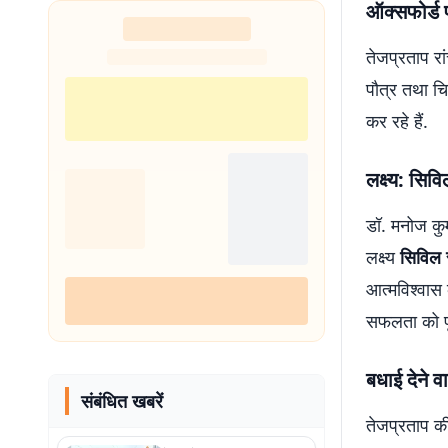
ऑक्सफोर्ड प
शुरू
तेजप्रताप रा
पौत्र तथा च
कर रहे हैं.
लक्ष्य: सिव
डॉ. मनोज कुम
लक्ष्य
सिविल 
आत्मविश्वास 
सफलता को पूर
बधाई देने व
संबंधित खबरें
तेजप्रताप क