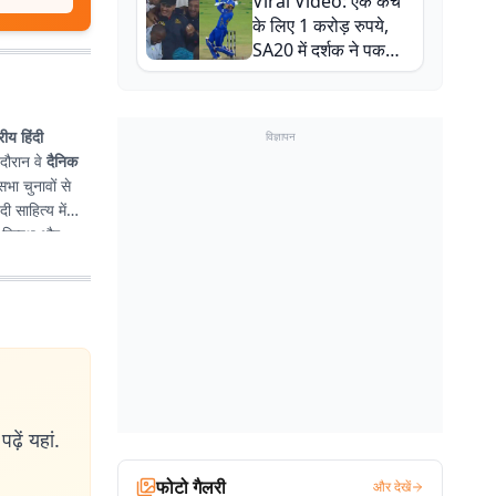
Viral Video: एक कैच
बाल-बाल बचे
के लिए 1 करोड़ रुपये,
SA20 में दर्शक ने पकड़ा
एक हाथ से गजब का कैच
्रीय हिंदी
विज्ञापन
 दौरान वे
दैनिक
भा चुनावों से
दी साहित्य में
िष्पक्ष और
ढ़ें यहां.
फोटो गैलरी
और देखें