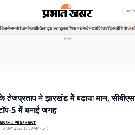
Searc
बिजनेस
मनोरंजन
टेक
ऑटो
लाइफ स्टाइल
राशिफल
धर्म
खेल
देश
विश्व
शॉर्ट्स
वीडियो
ओ
विज्ञापन
े तेजप्रताप ने झारखंड में बढ़ाया मान, सीबीएस
ट टॉप-5 में बनाई जगह
YANSHU PRASHANT
, 15 MAY 2026 10:08 AM (IST)