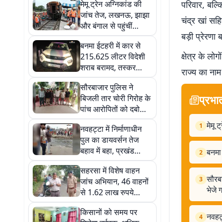
मेमू ट्रेन अग्निकांड की
परिवार, बल्क
जांच तेज, लखनऊ, झाझा
चंद्र खां सह
और बंगाल से पहुंचीं
बड़ी प्रेरणा ब
विशेषज्ञ टीमें
बनमा ईटहरी में कार से
क्षेत्र के ल
215.625 लीटर विदेशी
शराब बरामद, तस्कर
राज्य का नाम 
फरार
सौरबाजार पुलिस ने
प्रभा
बिजली तार चोरी गिरोह के
पांच आरोपितों को दबोचा,
सभी न्यायिक हिरासत में
मेमू 
1
नवहट्टा में निर्माणाधीन
भेजे गये
पुल का डायवर्सन तेज
बहाव में बहा, प्रखंड
बनमा
2
मुख्यालय से टूटा सीधा
सहरसा में विशेष वाहन
संपर्क
सौरबा
3
जांच अभियान, 46 वाहनों
भेजे ग
से 1.62 लाख रुपये
जुर्माना, बसों की सुरक्षा
किसानों को समय पर
व्यवस्था भी जांची गयी
नवहट्
4