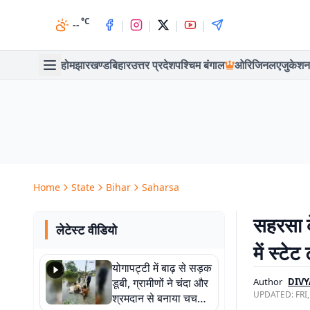
°C
|
|
|
|
--
होम
झारखण्ड
बिहार
उत्तर प्रदेश
पश्चिम बंगाल
ओरिजिनल
एजुकेशन
Home
State
Bihar
Saharsa
सहरसा क
लेटेस्ट वीडियो
में स्टे
योगापट्टी में बाढ़ से सड़क
डूबी, ग्रामीणों ने चंदा और
Author
DIV
UPDATED:
FRI
श्रमदान से बनाया चचरी