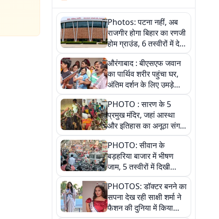
Photos: पटना नहीं, अब
राजगीर होगा बिहार का रणजी
होम ग्राउंड, 6 तस्वीरों में देखें
नए स्टेडियम की पूरी कहानी
औरंगाबाद : बीएसएफ जवान
का पार्थिव शरीर पहुंचा घर,
अंतिम दर्शन के लिए उमड़े
लोग
PHOTO : सारण के 5
प्रमुख मंदिर, जहां आस्था
और इतिहास का अनूठा संगम,
तस्वीरों में जानिए
PHOTO: सीवान के
बड़हरिया बाजार में भीषण
जाम, 5 तस्वीरों में दिखी
अव्यवस्था
PHOTOS: डॉक्टर बनने का
सपना देख रही साक्षी शर्मा ने
फैशन की दुनिया में किया
कमाल,जानिए बेगूसराय की