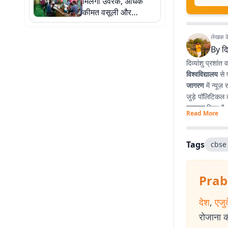
मिलेगा उर्वरक, अधिक
कीमत वसूली और
कालाबाजारी पर होगी
सख्त कार्रवाई
लेखक के 
By
दि
दिव्यांशु प्रशांत व
विश्वविद्यालय
से 
जागरण
में न्यूज
जुड़े पॉलिटिकल क
स्नातक
किया है
Read More
प्रभावशाली लेखन
Tags
cbse 
Prab
देश
,
एजु
रोजाना की