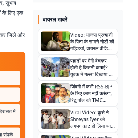
दव, सुभाष
ों के लिए एक
वायरल खबरें
 होकर जिले और
Video: भाजपा प्रत्याशी
के पिता के सामने नोटों की
गड्डियां, वायरल वीडियो
से राजनीति में उबाल,
पहाड़ों पर मैगी बेचकर
अजित महतो बोले- TMC
होती है कितनी कमाई?
की गंदी चाल
युवक ने गल्ला दिखाया तो
नौकरी वालों के खड़े हो गए
जिंदगी में कभी RSS-BJP
कान
के लिए काम नहीं करूंगा,
रिंटू पॉल को TMC
ऑफिस में ले जाकर पीटा,
िरासत में
Viral Video: कुत्ते ने
Video वायरल
Shreyas Iyer को
लगभग काट ही लिया था,
न्यूजीलैंड सीरीज से पहले
ा संपर्क