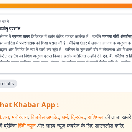
बारे में
व्यांशु प्रशांत
र्तमान में
प्रभात खबर
डिजिटल में बतौर कंटेंट राइटर कार्यरत हैं। उन्होंने
महात्मा गाँधी अंतर्राष्ट
पत्रकारिता में
परास्नातक
की शिक्षा प्राप्त की है। मीडिया क्षेत्र में लगभग एक वर्ष के अनुभव के
़ राइटर और रिपोर्टर के रूप में कार्य कर चुके हैं। करियर के शुरुआती दौर में लोकसभा और विधानस
ंटेंट राइटिंग का विशेष अनुभव प्राप्त किया। इसके अतिरिक्त उन्होंने
टी. एन. बी. कॉलेज
से हिं
, जिसके कारण साहित्य, पठन-पाठन, लेखन और कविता-सृजन में उनकी विशेष रुचि है। सटीक, न
 के माध्यम से पाठकों तक विश्वसनीय जानकारी पहुँचाना उनकी पेशेवर पहचान है।
results
hat Khabar App :
केशन
,
मनोरंजन
,
बिजनेस अपडेट
,
धर्म
,
क्रिकेट
,
राशिफल
की ताजा खबरें प
 ब्रेकिंग
हिंदी न्यूज
और लाइव न्यूज कवरेज के लिए डाउनलोड करिए