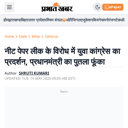
ePaper
होम
झारखण्ड
बिहार
उत्तर प्रदेश
पश्चिम बंगाल
ओरिजिनल
एजुकेशन
बिजनेस
मनोरंजन
टेक
ऑटो
Home
State
Bihar
Saharsa
नीट पेपर लीक के विरोध में युवा कांग्रेस का
प्रदर्शन, प्रधानमंत्री का पुतला फूंका
Author
SHRUTI KUMARI
UPDATED:
TUE, 19 MAY 2026 09:05 AM (IST)
विज्ञापन