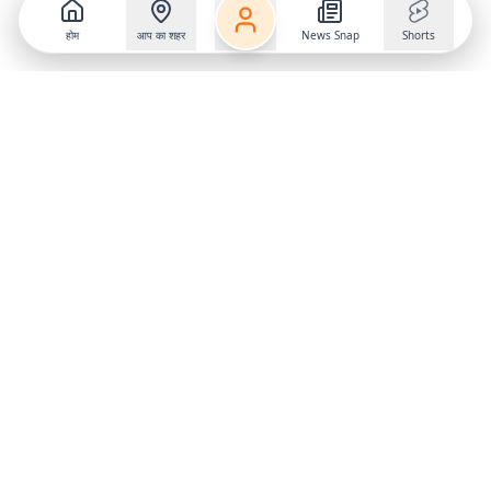
होम
आप का शहर
News Snap
Shorts
Follow us on
X
Download Mobile App
State
›
Jharkhand
›
Hindi News
Gumla News
Bihar News
Dumka News
Delhi News
Ranchi News