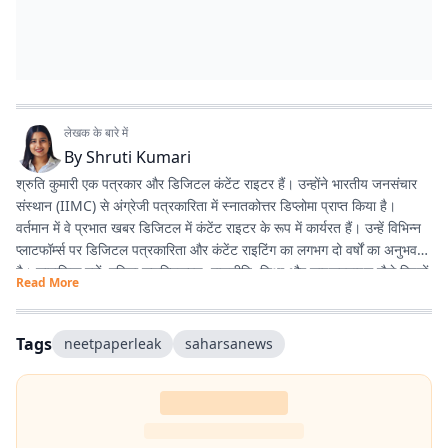
लेखक के बारे में
By
Shruti Kumari
श्रुति कुमारी एक पत्रकार और डिजिटल कंटेंट राइटर हैं। उन्होंने भारतीय जनसंचार
संस्थान (IIMC) से अंग्रेजी पत्रकारिता में स्नातकोत्तर डिप्लोमा प्राप्त किया है।
वर्तमान में वे प्रभात खबर डिजिटल में कंटेंट राइटर के रूप में कार्यरत हैं। उन्हें विभिन्न
प्लाटफॉर्म्स पर डिजिटल पत्रकारिता और कंटेंट राइटिंग का लगभग दो वर्षों का अनुभव
है। सामाजिक मुद्दों, महिला सशक्तिकरण, राजनीति, शिक्षा और लाइफस्टाइल जैसे विषयों
Read More
पर लिखना उनकी विशेष रुचि का क्षेत्र है। इसके अलावा वे डिजिटल प्लेटफॉर्म के लिए
स्क्रिप्ट राइटिंग करती हैं तथा हिंदी कविता और अंगिका भाषा में लेखन का भी शौक
रखती हैं। प्रकृति से उनका विशेष लगाव है और वे मानती हैं कि संवेदनशील, तथ्यपरक
Tags
neetpaperleak
saharsanews
और जनसरोकार से जुड़ी पत्रकारिता समाज में सकारात्मक बदलाव का माध्यम बन सकती
है।